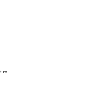
atura