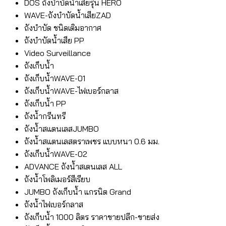
DOS ถังบำบัดน้ำเสียรุ่น HERO
WAVE-ถังบำบัดน้ำเสียZAD
ถังบำบัด ชนิดเติมอากาศ
ถังบำบัดน้ำเสีย PP
Video Surveillance
ถังเก็บน้ำ
ถังเก็บน้ำWAVE-01
ถังเก็บน้ำWAVE-ไฟเบอร์กลาส
ถังเก็บน้ำ PP
ถังน้ำกรีนทรี
ถังน้ำสแตนเลสJUMBO
ถังน้ำสแตนเลสตราเพชร แบบหนา 0.6 มม.
ถังเก็บน้ำWAVE-02
ADVANCE ถังน้ำสเตนเลส ALL
ถังน้ำโพลิเมอร์สีเรียบ
JUMBO ถังเก็บน้ำ แกรนิต Grand
ถังน้ำไฟเบอร์กลาส
ถังเก็บน้ำ 1000 ลิตร ราคาขายปลีก-ขายส่ง