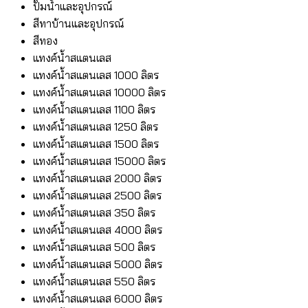
ปั๊มน้ำและอุปกรณ์
สีทาบ้านและอุปกรณ์
สีทอง
แทงค์น้ำสแตนเลส
แทงค์น้ำสแตนเลส 1000 ลิตร
แทงค์น้ำสแตนเลส 10000 ลิตร
แทงค์น้ำสแตนเลส 1100 ลิตร
แทงค์น้ำสแตนเลส 1250 ลิตร
แทงค์น้ำสแตนเลส 1500 ลิตร
แทงค์น้ำสแตนเลส 15000 ลิตร
แทงค์น้ำสแตนเลส 2000 ลิตร
แทงค์น้ำสแตนเลส 2500 ลิตร
แทงค์น้ำสแตนเลส 350 ลิตร
แทงค์น้ำสแตนเลส 4000 ลิตร
แทงค์น้ำสแตนเลส 500 ลิตร
แทงค์น้ำสแตนเลส 5000 ลิตร
แทงค์น้ำสแตนเลส 550 ลิตร
แทงค์น้ำสแตนเลส 6000 ลิตร