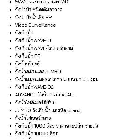
WAVE-ถังบำบัดน้ำเสียZAD
ถังบำบัด ชนิดเติมอากาศ
ถังบำบัดน้ำเสีย PP
Video Surveillance
ถังเก็บน้ำ
ถังเก็บน้ำWAVE-01
ถังเก็บน้ำWAVE-ไฟเบอร์กลาส
ถังเก็บน้ำ PP
ถังน้ำกรีนทรี
ถังน้ำสแตนเลสJUMBO
ถังน้ำสแตนเลสตราเพชร แบบหนา 0.6 มม.
ถังเก็บน้ำWAVE-02
ADVANCE ถังน้ำสเตนเลส ALL
ถังน้ำโพลิเมอร์สีเรียบ
JUMBO ถังเก็บน้ำ แกรนิต Grand
ถังน้ำไฟเบอร์กลาส
ถังเก็บน้ำ 1000 ลิตร ราคาขายปลีก-ขายส่ง
ถังเก็บน้ำ 10000 ลิตร