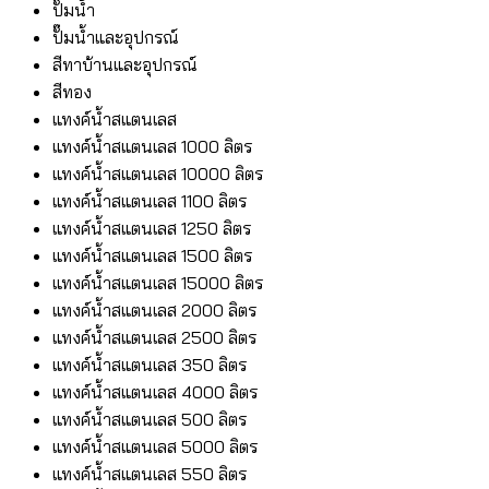
ปั๊มน้ำ
ปั๊มน้ำและอุปกรณ์
สีทาบ้านและอุปกรณ์
สีทอง
แทงค์น้ำสแตนเลส
แทงค์น้ำสแตนเลส 1000 ลิตร
แทงค์น้ำสแตนเลส 10000 ลิตร
แทงค์น้ำสแตนเลส 1100 ลิตร
แทงค์น้ำสแตนเลส 1250 ลิตร
แทงค์น้ำสแตนเลส 1500 ลิตร
แทงค์น้ำสแตนเลส 15000 ลิตร
แทงค์น้ำสแตนเลส 2000 ลิตร
แทงค์น้ำสแตนเลส 2500 ลิตร
แทงค์น้ำสแตนเลส 350 ลิตร
แทงค์น้ำสแตนเลส 4000 ลิตร
แทงค์น้ำสแตนเลส 500 ลิตร
แทงค์น้ำสแตนเลส 5000 ลิตร
แทงค์น้ำสแตนเลส 550 ลิตร