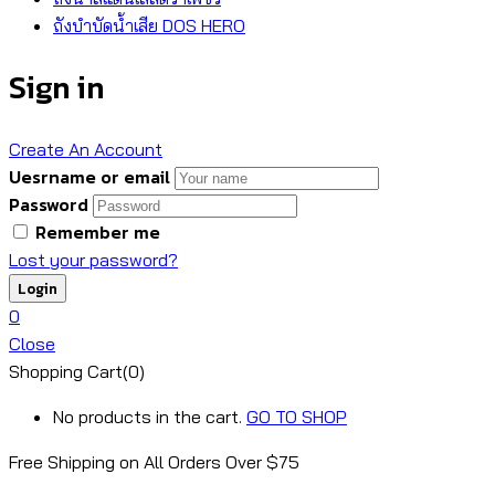
ถังบำบัดน้ำเสีย DOS HERO
Sign in
Create An Account
Uesrname or email
Password
Remember me
Lost your password?
0
Close
Shopping Cart(0)
No products in the cart.
GO TO SHOP
Free Shipping on All
Orders Over $75