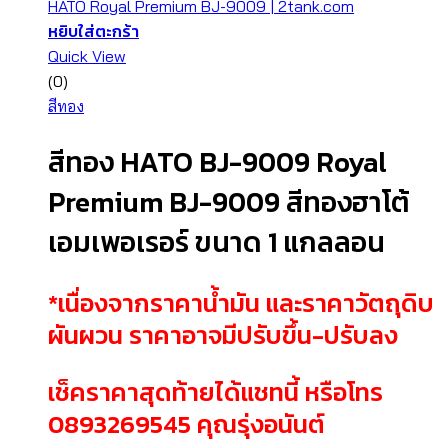
หยิบใส่ตะกร้า
Quick View
(0)
สีทอง
สีทอง HATO BJ-9009 Royal
Premium BJ-9009 สีทองฮาโต้
เอมเพอเรอร์ ขนาด 1 แกลลอน
*เนื่องจากราคาน้ำมัน และราคาวัตถุดิบ
ผันผวน ราคาอาจมีปรับขึ้น-ปรับลง
เช็คราคาสุดท้ายได้แชทนี้ หรือโทร
0893269545 คุณรุ่งอนันต์