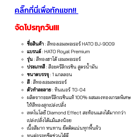
คลิ๊กที่นี่เพื่อทักแชท!!
จัดโปรทุกวัน!!!
ชื่อสินค้า
: สีทองเอมเพอเรอร์ HATO BJ-9009
แบรนด์
: HATO Royal Premium
รุ่น
: สีทองฮาโต้ เอมเพอเรอร์
ประเภทสี
: สีอะครีลิกเรซิน สูตรน้ำมัน
ขนาดบรรจุ
: 1 แกลลอน
สี
: สีทองเอมเพอเรอร์
ตัวทำละลาย
: ทินเนอร์ TG-04
ผลิตจากอะครีลิกเรซินแท้ 100% ผสมผงทองเกรดพิเศษ
ให้สีทองสุกเปล่งปลั่ง
เทคโนโลยี Diamond Effect สะท้อนแสงได้มากกว่า
เปล่งปลั่งได้แม้แสงน้อย
เนื้อสีมาก ทนทาน ยึดติดแน่นทุกพื้นผิว
ทนต่อรอยขีดข่วนได้ดี