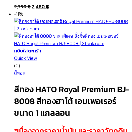
Original
Current
2,750
฿
2,480
฿
price
price
-11%
was:
is:
2,750 ฿.
2,480 ฿.
หยิบใส่ตะกร้า
Quick View
(0)
สีทอง
สีทอง HATO Royal Premium BJ-
8008 สีทองฮาโต้ เอมเพอเรอร์
ขนาด 1 แกลลอน
*เนื่องจากราคาน้ำมัน และราคาวัตถุดิบ