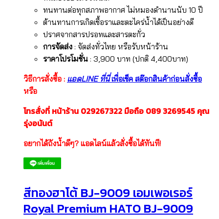
ทนทานต่อทุกสภาพอากาศ ไม่หมองดำนานนับ 10 ปี
ต้านทานการเกิดเชื้อราและตะไคร่น้ำได้เป็นอย่างดี
ปราศจากสารปรอทและสารตะกั่ว
การจัดส่ง
: จัดส่งทั่วไทย หรือรับหน้าร้าน
ราคาโปรโมชั่น
: 3,900 บาท (ปกติ 4,400บาท)
วิธีการสั่งซื้อ :
แอดLINE ที่นี่
เพื่อเช็ค สต๊อกสินค้าก่อนสั่งซื้อ
หรือ
โทรสั่งที่ หน้าร้าน 029267322 มือถือ 089 3269545 คุณ
รุ่งอนันต์
อยากได้ถังน้ำดีๆ? แอดไลน์แล้วสั่งซื้อได้ทันที!
สีทองฮาโต้ BJ-9009 เอมเพอเรอร์
Royal Premium HATO BJ-9009