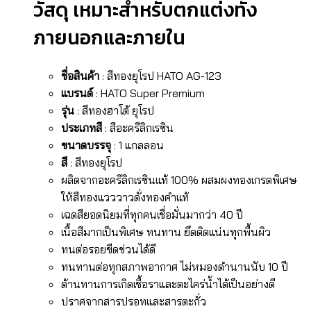
วัสดุ เหมาะสำหรับตกแต่งทั้ง
ภายนอกและภายใน
ชื่อสินค้า
: สีทองยุโรป HATO AG-123
แบรนด์
: HATO Super Premium
รุ่น
: สีทองฮาโต้ ยุโรป
ประเภทสี
: สีอะครีลิกเรซิน
ขนาดบรรจุ
: 1 แกลลอน
สี
: สีทองยุโรป
ผลิตจากอะครีลิกเรซินแท้ 100% ผสมผงทองเกรดพิเศษ
ให้สีทองแวววาวดั่งทองคำแท้
เฉดสียอดนิยมที่ทุกคนเชื่อมั่นมากว่า 40 ปี
เนื้อสีมากเป็นพิเศษ ทนทาน ยึดติดแน่นทุกพื้นผิว
ทนต่อรอยขีดข่วนได้ดี
ทนทานต่อทุกสภาพอากาศ ไม่หมองดำนานนับ 10 ปี
ต้านทานการเกิดเชื้อราและตะไคร่น้ำได้เป็นอย่างดี
ปราศจากสารปรอทและสารตะกั่ว