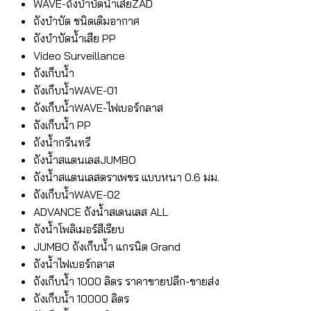
WAVE-ถังบำบัดน้ำเสียZAD
ถังบำบัด ชนิดเติมอากาศ
ถังบำบัดน้ำเสีย PP
Video Surveillance
ถังเก็บน้ำ
ถังเก็บน้ำWAVE-01
ถังเก็บน้ำWAVE-ไฟเบอร์กลาส
ถังเก็บน้ำ PP
ถังน้ำกรีนทรี
ถังน้ำสแตนเลสJUMBO
ถังน้ำสแตนเลสตราเพชร แบบหนา 0.6 มม.
ถังเก็บน้ำWAVE-02
ADVANCE ถังน้ำสเตนเลส ALL
ถังน้ำโพลิเมอร์สีเรียบ
JUMBO ถังเก็บน้ำ แกรนิต Grand
ถังน้ำไฟเบอร์กลาส
ถังเก็บน้ำ 1000 ลิตร ราคาขายปลีก-ขายส่ง
ถังเก็บน้ำ 10000 ลิตร