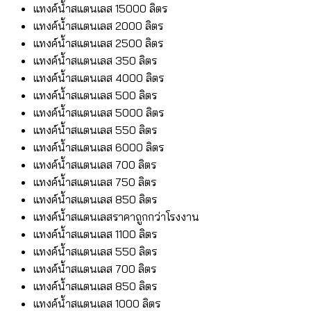
แทงค์น้ำสแตนเลส 15000 ลิตร
แทงค์น้ำสแตนเลส 2000 ลิตร
แทงค์น้ำสแตนเลส 2500 ลิตร
แทงค์น้ำสแตนเลส 350 ลิตร
แทงค์น้ำสแตนเลส 4000 ลิตร
แทงค์น้ำสแตนเลส 500 ลิตร
แทงค์น้ำสแตนเลส 5000 ลิตร
แทงค์น้ำสแตนเลส 550 ลิตร
แทงค์น้ำสแตนเลส 6000 ลิตร
แทงค์น้ำสแตนเลส 700 ลิตร
แทงค์น้ำสแตนเลส 750 ลิตร
แทงค์น้ำสแตนเลส 850 ลิตร
แทงค์น้ำสแตนเลสราคาถูกกว่าโรงงาน
แทงค์น้ำสแตนเลส 1100 ลิตร
แทงค์น้ำสแตนเลส 550 ลิตร
แทงค์น้ำสแตนเลส 700 ลิตร
แทงค์น้ำสแตนเลส 850 ลิตร
แทงค์น้ำสแตนเลส 1000 ลิตร