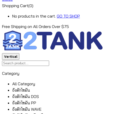
Shopping Cart(0)
No products in the cart.
GO TO SHOP
Free Shipping on All
Orders Over $75
Vertical
Category
All Category
ถังดักไขมัน
ถังดักไขมัน DOS
ถังดักไขมัน PP
ถังดักไขมัน WAVE