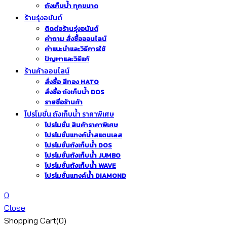
ถังเก็บน้ำ ทุกขนาด
ร้านรุ่งอนันต์
ติดต่อร้านรุ่งอนันต์
คำถาม สั่งซื้อออนไลน์
คำแนะนำและวิธีการใช้
ปัญหาและวิธีแก้
ร้านค้าออนไลน์
สั่งซื้อ สีทอง HATO
สั่งซื้อ ถังเก็บน้ำ DOS
รายชื่อร้านค้า
โปรโมชั่น ถังเก็บน้ำ ราคาพิเศษ
โปรโมชั่น สินค้าราคาพิเศษ
โปรโมชั่นแทงค์น้ำสแตนเลส
โปรโมชั่นถังเก็บน้ำ DOS
โปรโมชั่นถังเก็บน้ำ JUMBO
โปรโมชั่นถังเก็บน้ำ WAVE
โปรโมชั่นแทงค์น้ำ DIAMOND
0
Close
Shopping Cart(0)