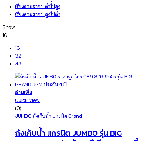
เรียงตามราคา: ต่ำไปสูง
เรียงตามราคา: สูงไปต่ำ
Show
16
16
32
48
อ่านเพิ่ม
Quick View
(0)
JUMBO ถังเก็บน้ำ แกรนิต Grand
ถังเก็บน้ำ แกรนิต JUMBO รุ่น BIG