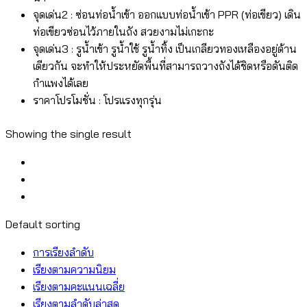
จุดเด่น2 : ซ่อนท่อน้ำเข้า ออกแบบท่อน้ำเข้า PPR (ท่อเขียว) เดิน
ท่อเขียวซ่อนไว้ภายในถัง สวยงามไม่เกะกะ
จุดเด่น3 : รูน้ำเข้า รูน้ำใช้ รูน้ำทิ้ง เป็นเกลียวทองเหลืองอยู่ด้าน
เดียวกัน จะทำให้ประหยัดพื้นที่สามารถวางถังได้ชิดหรือดันติด
กำแพงได้เลย
ราคาโปรโมชั่น : โปรแรงทุกรุ่น
Showing the single result
Default sorting
การเรียงลำดับ
เรียงตามความนิยม
เรียงตามคะแนนเฉลี่ย
เรียงตามลำดับล่าสุด