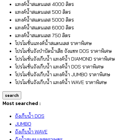
แทงค์น้ำสแตนเลส 4000 ลิตร
แทงค์น้ำสแตนเลส 500 ลิตร
แทงค์น้ำสแตนเลส 5000 ลิตร
แทงค์น้ำสแตนเลส 6000 ลิตร
แทงค์น้ำสแตนเลส 750 ลิตร
โปรโมชั่นแทงค์น้ำสแตนเลส ราคาพิเศษ
โปรโมชั่นถังบำบัดน้ำเสีย ถังแซท DOS ราคาพิเศษ
โปรโมชั่นถังเก็บน้ำ แทงค์น้ำ DIAMOND ราคาพิเศษ
โปรโมชั่นถังเก็บน้ำ แทงค์น้ำ DOS ราคาพิเศษ
โปรโมชั่นถังเก็บน้ำ แทงค์น้ำ JUMBO ราคาพิเศษ
โปรโมชั่นถังเก็บน้ำ แทงค์น้ำ WAVE ราคาพิเศษ
search
Most searched :
ถังเก็บน้ำ DOS
JUMBO
ถังเก็บน้ำ WAVE
ถังน้ำสแตนเลสตราเพชร