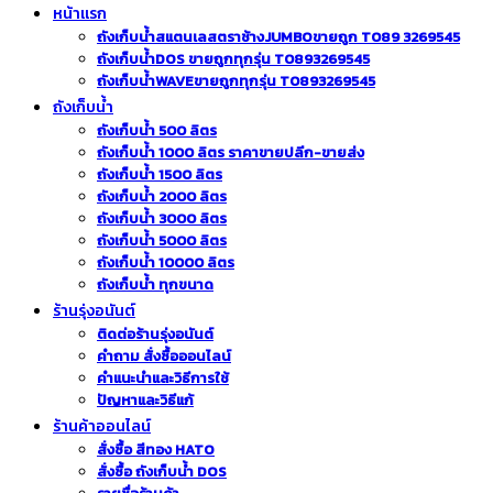
หน้าแรก
ถังเก็บน้ำสแตนเลสตราช้างJUMBOขายถูก T089 3269545
ถังเก็บน้ำDOS ขายถูกทุกรุ่น T0893269545
ถังเก็บน้ำWAVEขายถูกทุกรุ่น T0893269545
ถังเก็บน้ำ
ถังเก็บน้ำ 500 ลิตร
ถังเก็บน้ำ 1000 ลิตร ราคาขายปลีก-ขายส่ง
ถังเก็บน้ำ 1500 ลิตร
ถังเก็บน้ำ 2000 ลิตร
ถังเก็บน้ำ 3000 ลิตร
ถังเก็บน้ำ 5000 ลิตร
ถังเก็บน้ำ 10000 ลิตร
ถังเก็บน้ำ ทุกขนาด
ร้านรุ่งอนันต์
ติดต่อร้านรุ่งอนันต์
คำถาม สั่งซื้อออนไลน์
คำแนะนำและวิธีการใช้
ปัญหาและวิธีแก้
ร้านค้าออนไลน์
สั่งซื้อ สีทอง HATO
สั่งซื้อ ถังเก็บน้ำ DOS