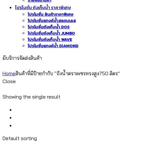
รายชื่อร้านค้า
โปรโมชั่น ถังเก็บน้ำ ราคาพิเศษ
โปรโมชั่น สินค้าราคาพิเศษ
โปรโมชั่นแทงค์น้ำสแตนเลส
โปรโมชั่นถังเก็บน้ำ DOS
โปรโมชั่นถังเก็บน้ำ JUMBO
โปรโมชั่นถังเก็บน้ำ WAVE
โปรโมชั่นแทงค์น้ำ DIAMOND
มีบริการจัดส่งสินค้า
Home
สินค้าที่มีป้ายกำกับ “ถังน้ำตราเพชรทรงสูง750 ลิตร”
Close
Showing the single result
Default sorting