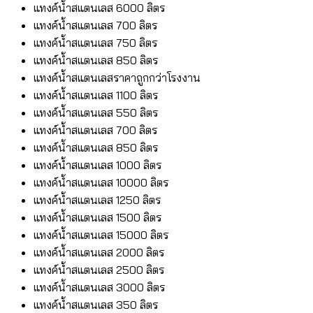
แทงค์น้ำสแตนเลส 6000 ลิตร
แทงค์น้ำสแตนเลส 700 ลิตร
แทงค์น้ำสแตนเลส 750 ลิตร
แทงค์น้ำสแตนเลส 850 ลิตร
แทงค์น้ำสแตนเลสราคาถูกกว่าโรงงาน
แทงค์น้ำสแตนเลส 1100 ลิตร
แทงค์น้ำสแตนเลส 550 ลิตร
แทงค์น้ำสแตนเลส 700 ลิตร
แทงค์น้ำสแตนเลส 850 ลิตร
แทงค์น้ำสแตนเลส 1000 ลิตร
แทงค์น้ำสแตนเลส 10000 ลิตร
แทงค์น้ำสแตนเลส 1250 ลิตร
แทงค์น้ำสแตนเลส 1500 ลิตร
แทงค์น้ำสแตนเลส 15000 ลิตร
แทงค์น้ำสแตนเลส 2000 ลิตร
แทงค์น้ำสแตนเลส 2500 ลิตร
แทงค์น้ำสแตนเลส 3000 ลิตร
แทงค์น้ำสแตนเลส 350 ลิตร