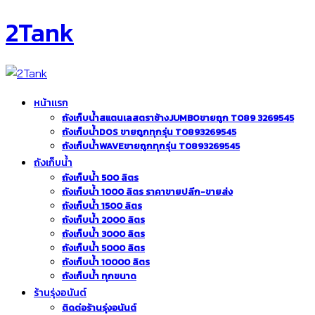
2Tank
หน้าแรก
ถังเก็บน้ำสแตนเลสตราช้างJUMBOขายถูก T089 3269545
ถังเก็บน้ำDOS ขายถูกทุกรุ่น T0893269545
ถังเก็บน้ำWAVEขายถูกทุกรุ่น T0893269545
ถังเก็บน้ำ
ถังเก็บน้ำ 500 ลิตร
ถังเก็บน้ำ 1000 ลิตร ราคาขายปลีก-ขายส่ง
ถังเก็บน้ำ 1500 ลิตร
ถังเก็บน้ำ 2000 ลิตร
ถังเก็บน้ำ 3000 ลิตร
ถังเก็บน้ำ 5000 ลิตร
ถังเก็บน้ำ 10000 ลิตร
ถังเก็บน้ำ ทุกขนาด
ร้านรุ่งอนันต์
ติดต่อร้านรุ่งอนันต์