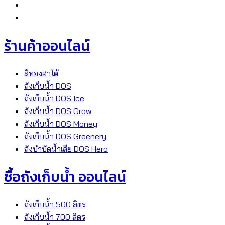
ร้านค้าออนไลน์
สีทองฮาโต้
ถังเก็บน้ำ DOS
ถังเก็บน้ำ DOS Ice
ถังเก็บน้ำ DOS Grow
ถังเก็บน้ำ DOS Money
ถังเก็บน้ำ DOS Greenery
ถังบำบัดน้ำเสีย DOS Hero
ซื้อถังเก็บน้ำ ออนไลน์
ถังเก็บน้ำ 500 ลิตร
ถังเก็บน้ำ 700 ลิตร