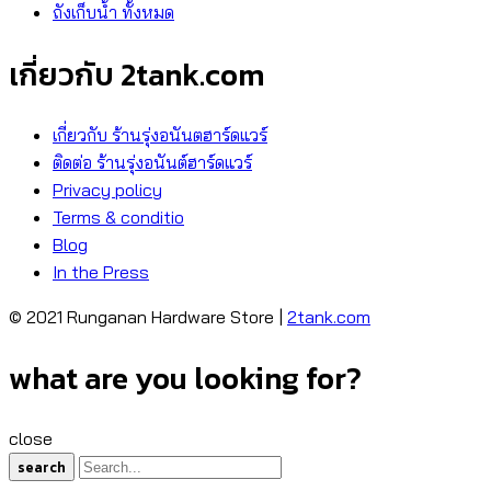
ถังเก็บน้ำ ทั้งหมด
เกี่ยวกับ 2tank.com
เกี่ยวกับ ร้านรุ่งอนันตฮาร์ดแวร์
ติดต่อ ร้านรุ่งอนันต์ฮาร์ดแวร์
Privacy policy
Terms & conditio
Blog
In the Press
© 2021 Runganan Hardware Store |
2tank.com
what are you looking for?
close
search