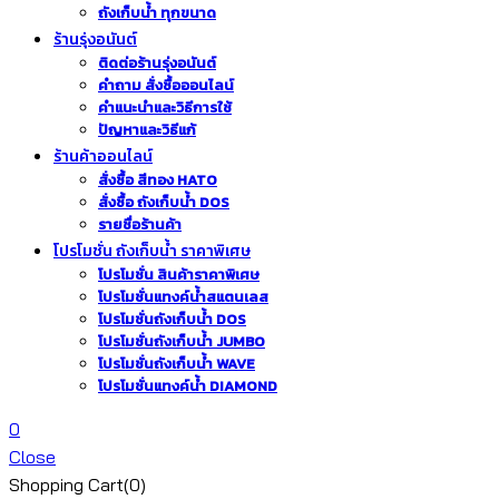
ถังเก็บน้ำ ทุกขนาด
ร้านรุ่งอนันต์
ติดต่อร้านรุ่งอนันต์
คำถาม สั่งซื้อออนไลน์
คำแนะนำและวิธีการใช้
ปัญหาและวิธีแก้
ร้านค้าออนไลน์
สั่งซื้อ สีทอง HATO
สั่งซื้อ ถังเก็บน้ำ DOS
รายชื่อร้านค้า
โปรโมชั่น ถังเก็บน้ำ ราคาพิเศษ
โปรโมชั่น สินค้าราคาพิเศษ
โปรโมชั่นแทงค์น้ำสแตนเลส
โปรโมชั่นถังเก็บน้ำ DOS
โปรโมชั่นถังเก็บน้ำ JUMBO
โปรโมชั่นถังเก็บน้ำ WAVE
โปรโมชั่นแทงค์น้ำ DIAMOND
0
Close
Shopping Cart(0)