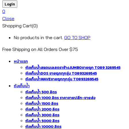
0
Close
Shopping Cart(0)
No products in the cart.
GO TO SHOP
Free Shipping on All
Orders Over $75
หน้าแรก
ถังเก็บน้ำสแตนเลสตราช้างJUMBOขายถูก T089 3269545
ถังเก็บน้ำDOS ขายถูกทุกรุ่น T0893269545
ถังเก็บน้ำWAVEขายถูกทุกรุ่น T0893269545
ถังเก็บน้ำ
ถังเก็บน้ำ 500 ลิตร
ถังเก็บน้ำ 1000 ลิตร ราคาขายปลีก-ขายส่ง
ถังเก็บน้ำ 1500 ลิตร
ถังเก็บน้ำ 2000 ลิตร
ถังเก็บน้ำ 3000 ลิตร
ถังเก็บน้ำ 5000 ลิตร
ถังเก็บน้ำ 10000 ลิตร