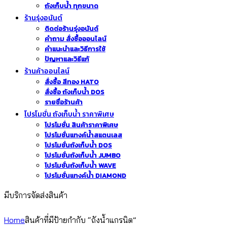
ถังเก็บน้ำ ทุกขนาด
ร้านรุ่งอนันต์
ติดต่อร้านรุ่งอนันต์
คำถาม สั่งซื้อออนไลน์
คำแนะนำและวิธีการใช้
ปัญหาและวิธีแก้
ร้านค้าออนไลน์
สั่งซื้อ สีทอง HATO
สั่งซื้อ ถังเก็บน้ำ DOS
รายชื่อร้านค้า
โปรโมชั่น ถังเก็บน้ำ ราคาพิเศษ
โปรโมชั่น สินค้าราคาพิเศษ
โปรโมชั่นแทงค์น้ำสแตนเลส
โปรโมชั่นถังเก็บน้ำ DOS
โปรโมชั่นถังเก็บน้ำ JUMBO
โปรโมชั่นถังเก็บน้ำ WAVE
โปรโมชั่นแทงค์น้ำ DIAMOND
มีบริการจัดส่งสินค้า
Home
สินค้าที่มีป้ายกำกับ “ถังน้ำแกรนิต”