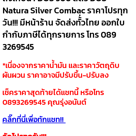
Natura Silver Combac ราคาโปรทุก
วัน!!! มีหน้าร้าน จัดส่งทั้่วไทย ออกใบ
กำกับภาษีได้ทุกรายการ โทร 089
3269545
*เนื่องจากราคาน้ำมัน และราคาวัตถุดิบ
ผันผวน ราคาอาจมีปรับขึ้น-ปรับลง
เช็คราคาสุดท้ายได้แชทนี้ หรือโทร
0893269545 คุณรุ่งอนันต์
คลิ๊กที่นี่เพื่อทักแชท!!