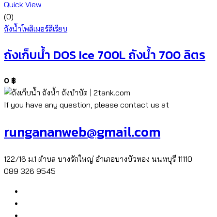
Quick View
(0)
ถังน้ำโพลิเมอร์สีเรียบ
ถังเก็บน้ำ DOS Ice 700L ถังน้ำ 700 ลิตร
0
฿
If you have any question, please contact us at
rungananweb@gmail.com
122/16 ม.1 ตำบล บางรักใหญ่ อำเภอบางบัวทอง นนทบุรี 11110
089 326 9545