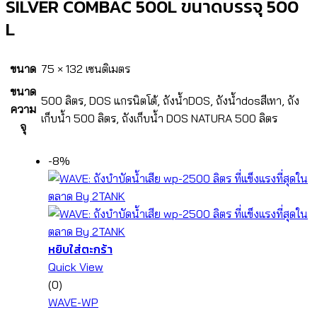
SILVER COMBAC 500L ขนาดบรรจุ 500
L
ขนาด
75 × 132 เซนติเมตร
ขนาด
500 ลิตร, DOS แกรนิตโต้, ถังน้ำDOS, ถังน้ำdosสีเทา, ถัง
ความ
เก็บน้ำ 500 ลิตร, ถังเก็บน้ำ DOS NATURA 500 ลิตร
จุ
-8%
หยิบใส่ตะกร้า
Quick View
(0)
WAVE-WP