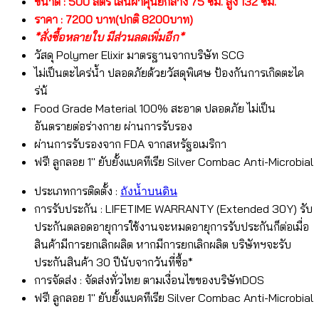
ขนาด : 500 ลิตร เส้นผ่าศุนย์กลาง 75 ซม. สูง 132 ซม.
ราคา : 7200 บาท(ปกติ 8200บาท)
*สั่งซื้อหลายใบ มีส่วนลดเพิ่มอีก*
วัสดุ Polymer Elixir มาตรฐานจากบริษัท SCG
ไม่เป็นตะไคร่น้ำ ปลอดภัยด้วยวัสดุพิเศษ ป้องกันการเกิดตะไค
ร่น้
Food Grade Material 100% สะอาด ปลอดภัย ไม่เป็น
อันตรายต่อร่างกาย ผ่านการรับรอง
ผ่านการรับรองจาก FDA จากสหรัฐอเมริกา
ฟรี! ลูกลอย 1″ ยับยั้งแบคทีเรีย Silver Combac Anti-Microbial
ประเภทการติดตั้ง :
ถังน้ำบนดิน
การรับประกัน : LIFETIME WARRANTY (Extended 30Y) รับ
ประกันตลอดอายุการใช้งานจะหมดอายุการรับประกันก็ต่อเมื่อ
สินค้ามีการยกเลิกผลิต หากมีการยกเลิกผลิต บริษัทฯจะรับ
ประกันสินค้า 30 ปีนับจากวันที่ซื้อ*
การจัดส่ง : จัดส่งทั่วไทย ตามเงื่อนไขของบริษัทDOS
ฟรี! ลูกลอย 1″ ยับยั้งแบคทีเรีย Silver Combac Anti-Microbial