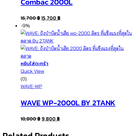
Combac 2000L
Original
Current
16,700
฿
15,700
฿
price
price
-9%
was:
is:
16,700 ฿.
15,700 ฿.
หยิบใส่ตะกร้า
Quick View
(0)
WAVE-WP
WAVE WP-2000L BY 2TANK
Original
Current
10,800
฿
9,800
฿
price
price
Related Products
was:
is: