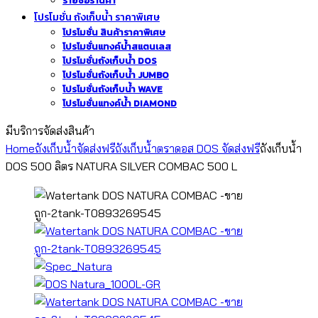
รายชื่อร้านค้า
โปรโมชั่น ถังเก็บน้ำ ราคาพิเศษ
โปรโมชั่น สินค้าราคาพิเศษ
โปรโมชั่นแทงค์น้ำสแตนเลส
โปรโมชั่นถังเก็บน้ำ DOS
โปรโมชั่นถังเก็บน้ำ JUMBO
โปรโมชั่นถังเก็บน้ำ WAVE
โปรโมชั่นแทงค์น้ำ DIAMOND
มีบริการจัดส่งสินค้า
Home
ถังเก็บน้ำจัดส่งฟรี
ถังเก็บน้ำตราดอส DOS จัดส่งฟรี
ถังเก็บน้ำ
DOS 500 ลิตร NATURA SILVER COMBAC 500 L