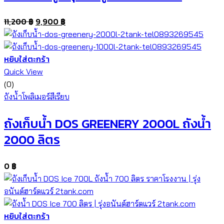
Original
Current
11,200
฿
9,900
฿
price
price
was:
is:
11,200 ฿.
9,900 ฿.
หยิบใส่ตะกร้า
Quick View
(0)
ถังน้ำโพลิเมอร์สีเรียบ
ถังเก็บน้ำ DOS GREENERY 2000L ถังน้ำ
2000 ลิตร
0
฿
หยิบใส่ตะกร้า