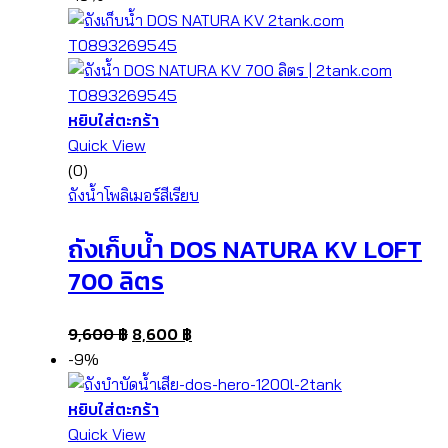
was:
is:
4,500 ฿.
3,500 ฿.
หยิบใส่ตะกร้า
Quick View
(0)
ถังน้ำโพลิเมอร์สีเรียบ
ถังเก็บน้ำ DOS NATURA KV LOFT
700 ลิตร
Original
Current
9,600
฿
8,600
฿
price
price
-9%
was:
is:
9,600 ฿.
8,600 ฿.
หยิบใส่ตะกร้า
Quick View