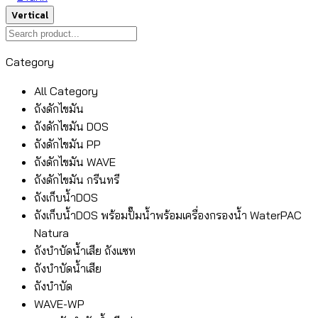
Vertical
Category
All Category
ถังดักไขมัน
ถังดักไขมัน DOS
ถังดักไขมัน PP
ถังดักไขมัน WAVE
ถังดักไขมัน กรีนทรี
ถังเก็บน้ำDOS
ถังเก็บน้ำDOS พร้อมปั๊มน้ำพร้อมเครื่องกรองน้ำ WaterPAC
Natura
ถังบำบัดน้ำเสีย ถังแซท
ถังบำบัดน้ำเสีย
ถังบำบัด
WAVE-WP