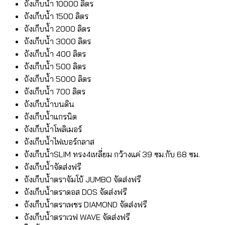
ถังเก็บน้ำ 10000 ลิตร
ถังเก็บน้ำ 1500 ลิตร
ถังเก็บน้ำ 2000 ลิตร
ถังเก็บน้ำ 3000 ลิตร
ถังเก็บน้ำ 400 ลิตร
ถังเก็บน้ำ 500 ลิตร
ถังเก็บน้ำ 5000 ลิตร
ถังเก็บน้ำ 700 ลิตร
ถังเก็บน้ำบนดิน
ถังเก็บน้ำแกรนิต
ถังเก็บน้ำโพลิเมอร์
ถังเก็บน้ำไฟเบอร์กลาส
ถังเก็บน้ำSLIM ทรง4เหลี่ยม กว้างแค่ 39 ซม.กับ 68 ซม.
ถังเก็บน้ำจัดส่งฟรี
ถังเก็บน้ำตราจัมโบ้ JUMBO จัดส่งฟรี
ถังเก็บน้ำตราดอส DOS จัดส่งฟรี
ถังเก็บน้ำตราเพชร DIAMOND จัดส่งฟรี
ถังเก็บน้ำตราเวฟ WAVE จัดส่งฟรี