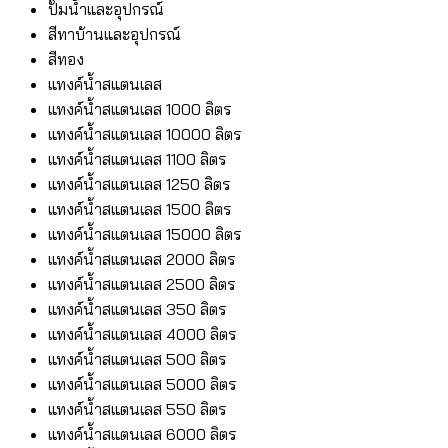
ปั๊มน้ำและอุปกรณ์
สีทาบ้านและอุปกรณ์
สีทอง
แทงค์น้ำสแตนเลส
แทงค์น้ำสแตนเลส 1000 ลิตร
แทงค์น้ำสแตนเลส 10000 ลิตร
แทงค์น้ำสแตนเลส 1100 ลิตร
แทงค์น้ำสแตนเลส 1250 ลิตร
แทงค์น้ำสแตนเลส 1500 ลิตร
แทงค์น้ำสแตนเลส 15000 ลิตร
แทงค์น้ำสแตนเลส 2000 ลิตร
แทงค์น้ำสแตนเลส 2500 ลิตร
แทงค์น้ำสแตนเลส 350 ลิตร
แทงค์น้ำสแตนเลส 4000 ลิตร
แทงค์น้ำสแตนเลส 500 ลิตร
แทงค์น้ำสแตนเลส 5000 ลิตร
แทงค์น้ำสแตนเลส 550 ลิตร
แทงค์น้ำสแตนเลส 6000 ลิตร