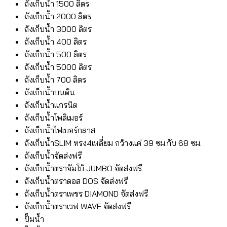
ถังเก็บน้ำ 1500 ลิตร
ถังเก็บน้ำ 2000 ลิตร
ถังเก็บน้ำ 3000 ลิตร
ถังเก็บน้ำ 400 ลิตร
ถังเก็บน้ำ 500 ลิตร
ถังเก็บน้ำ 5000 ลิตร
ถังเก็บน้ำ 700 ลิตร
ถังเก็บน้ำบนดิน
ถังเก็บน้ำแกรนิต
ถังเก็บน้ำโพลิเมอร์
ถังเก็บน้ำไฟเบอร์กลาส
ถังเก็บน้ำSLIM ทรง4เหลี่ยม กว้างแค่ 39 ซม.กับ 68 ซม.
ถังเก็บน้ำจัดส่งฟรี
ถังเก็บน้ำตราจัมโบ้ JUMBO จัดส่งฟรี
ถังเก็บน้ำตราดอส DOS จัดส่งฟรี
ถังเก็บน้ำตราเพชร DIAMOND จัดส่งฟรี
ถังเก็บน้ำตราเวฟ WAVE จัดส่งฟรี
ปั๊มน้ำ