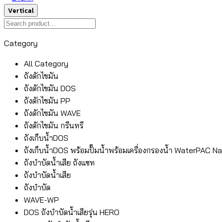
Vertical
Category
All Category
ถังดักไขมัน
ถังดักไขมัน DOS
ถังดักไขมัน PP
ถังดักไขมัน WAVE
ถังดักไขมัน กรีนทรี
ถังเก็บน้ำDOS
ถังเก็บน้ำDOS พร้อมปั๊มน้ำพร้อมเครื่องกรองน้ำ WaterPAC N
ถังบำบัดน้ำเสีย ถังแซท
ถังบำบัดน้ำเสีย
ถังบำบัด
WAVE-WP
DOS ถังบำบัดน้ำเสียรุ่น HERO