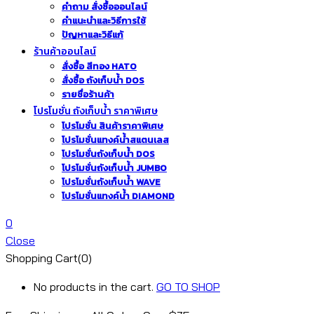
คำถาม สั่งซื้อออนไลน์
คำแนะนำและวิธีการใช้
ปัญหาและวิธีแก้
ร้านค้าออนไลน์
สั่งซื้อ สีทอง HATO
สั่งซื้อ ถังเก็บน้ำ DOS
รายชื่อร้านค้า
โปรโมชั่น ถังเก็บน้ำ ราคาพิเศษ
โปรโมชั่น สินค้าราคาพิเศษ
โปรโมชั่นแทงค์น้ำสแตนเลส
โปรโมชั่นถังเก็บน้ำ DOS
โปรโมชั่นถังเก็บน้ำ JUMBO
โปรโมชั่นถังเก็บน้ำ WAVE
โปรโมชั่นแทงค์น้ำ DIAMOND
0
Close
Shopping Cart(0)
No products in the cart.
GO TO SHOP