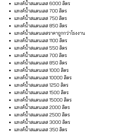
แทงค์น้ำสแตนเลส 6000 ลิตร
แทงค์น้ำสแตนเลส 700 ลิตร
แทงค์น้ำสแตนเลส 750 ลิตร
แทงค์น้ำสแตนเลส 850 ลิตร
แทงค์น้ำสแตนเลสราคาถูกกว่าโรงงาน
แทงค์น้ำสแตนเลส 1100 ลิตร
แทงค์น้ำสแตนเลส 550 ลิตร
แทงค์น้ำสแตนเลส 700 ลิตร
แทงค์น้ำสแตนเลส 850 ลิตร
แทงค์น้ำสแตนเลส 1000 ลิตร
แทงค์น้ำสแตนเลส 10000 ลิตร
แทงค์น้ำสแตนเลส 1250 ลิตร
แทงค์น้ำสแตนเลส 1500 ลิตร
แทงค์น้ำสแตนเลส 15000 ลิตร
แทงค์น้ำสแตนเลส 2000 ลิตร
แทงค์น้ำสแตนเลส 2500 ลิตร
แทงค์น้ำสแตนเลส 3000 ลิตร
แทงค์น้ำสแตนเลส 350 ลิตร