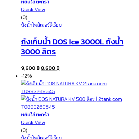
หยิบใส่ตะกร้า
Quick View
(0)
ถังน้ำโพลิเมอร์สีเรียบ
ถังเก็บน้ำ DOS Ice 3000L ถังน้ำ
3000 ลิตร
Original
Current
9,600
฿
8,600
฿
price
price
-12%
was:
is:
9,600 ฿.
8,600 ฿.
หยิบใส่ตะกร้า
Quick View
(0)
ถังน้ำโพลิเมอร์สีเรียบ