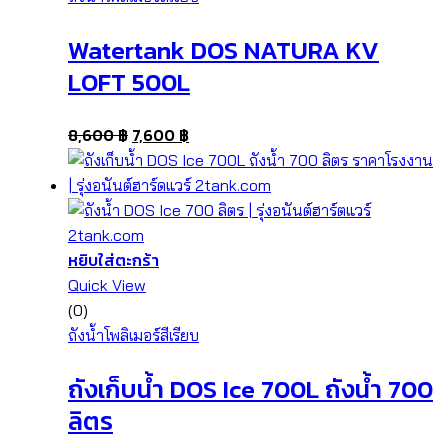
Watertank DOS NATURA KV
LOFT 500L
Original
Current
8,600
฿
7,600
฿
price
price
was:
is:
8,600 ฿.
7,600 ฿.
หยิบใส่ตะกร้า
Quick View
(0)
ถังน้ำโพลิเมอร์สีเรียบ
ถังเก็บน้ำ DOS Ice 700L ถังน้ำ 700
ลิตร