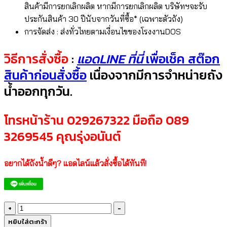
สินค้ามีการยกเลิกผลิต หากมีการยกเลิกผลิต บริษัทฯจะรับ
ประกันสินค้า 30 ปีนับจากวันที่ซื้อ* (เฉพาะตัวถัง)
การจัดส่ง : ส่งทั่วไทยตามเงื่อนไขของโรงงานDOS
วิธีการสั่งซื้อ
:
แอดLINE ที่นี่
เพื่อเช็ค สต๊อก
สินค้าก่อนสั่งซื้อ
เนื่องจากมีการจำหน่ายถัง
น้ำออกทุกวัน.
โทรหน้าร้าน 029267322 มือถือ 089
3269545 คุณรุ่งอนันต์
อยากได้ถังน้ำดีๆ? แอดไลน์แล้วสั่งซื้อได้ทันที!
จำนวน
+
-
DOS
หยิบใส่ตะกร้า