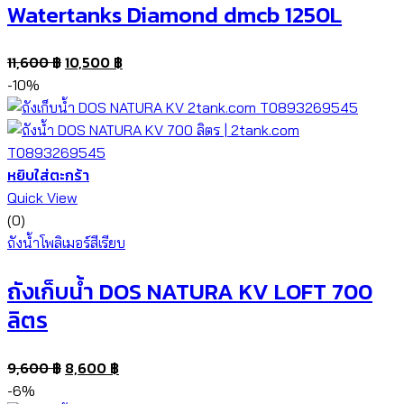
Watertanks Diamond dmcb 1250L
Original
Current
11,600
฿
10,500
฿
price
price
-10%
was:
is:
11,600 ฿.
10,500 ฿.
หยิบใส่ตะกร้า
Quick View
(0)
ถังน้ำโพลิเมอร์สีเรียบ
ถังเก็บน้ำ DOS NATURA KV LOFT 700
ลิตร
Original
Current
9,600
฿
8,600
฿
price
price
-6%