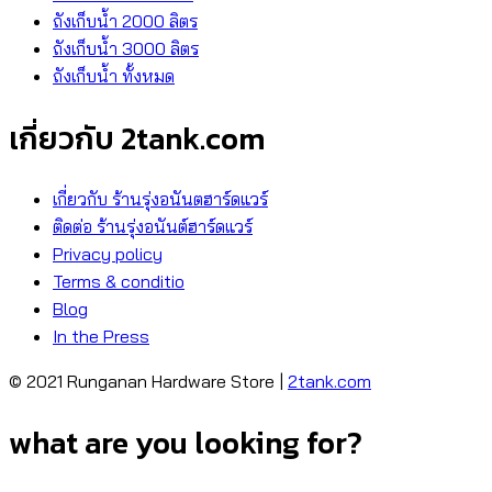
ถังเก็บน้ำ 2000 ลิตร
ถังเก็บน้ำ 3000 ลิตร
ถังเก็บน้ำ ทั้งหมด
เกี่ยวกับ 2tank.com
เกี่ยวกับ ร้านรุ่งอนันตฮาร์ดแวร์
ติดต่อ ร้านรุ่งอนันต์ฮาร์ดแวร์
Privacy policy
Terms & conditio
Blog
In the Press
© 2021 Runganan Hardware Store |
2tank.com
what are you looking for?