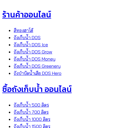
ร้านค้าออนไลน์
สีทองฮาโต้
ถังเก็บน้ำ DOS
ถังเก็บน้ำ DOS Ice
ถังเก็บน้ำ DOS Grow
ถังเก็บน้ำ DOS Money
ถังเก็บน้ำ DOS Greenery
ถังบำบัดน้ำเสีย DOS Hero
ซื้อถังเก็บน้ำ ออนไลน์
ถังเก็บน้ำ 500 ลิตร
ถังเก็บน้ำ 700 ลิตร
ถังเก็บน้ำ 1000 ลิตร
ถังเก็บน้ำ 1500 ลิตร