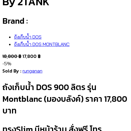
By 2TANK
Brand :
ถังเก็บน้ำ DOS
ถังเก็บน้ำ DOS MONTBLANC
Original
Current
18,800
฿
17,800
฿
price
price
-5%
was:
is:
Sold By :
runganan
18,800 ฿.
17,800 ฿.
ถังเก็บน้ำ DOS 900 ลิตร รุ่น
Montblanc (มองบลังค์) ราคา 17,800
บาท
ทรงSlim มีหน้าร้าน สั่งฟรี โทร