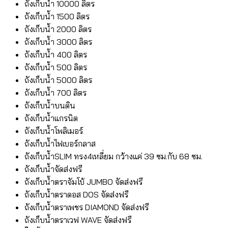
ถังเก็บน้ำ 10000 ลิตร
ถังเก็บน้ำ 1500 ลิตร
ถังเก็บน้ำ 2000 ลิตร
ถังเก็บน้ำ 3000 ลิตร
ถังเก็บน้ำ 400 ลิตร
ถังเก็บน้ำ 500 ลิตร
ถังเก็บน้ำ 5000 ลิตร
ถังเก็บน้ำ 700 ลิตร
ถังเก็บน้ำบนดิน
ถังเก็บน้ำแกรนิต
ถังเก็บน้ำโพลิเมอร์
ถังเก็บน้ำไฟเบอร์กลาส
ถังเก็บน้ำSLIM ทรง4เหลี่ยม กว้างแค่ 39 ซม.กับ 68 ซม.
ถังเก็บน้ำจัดส่งฟรี
ถังเก็บน้ำตราจัมโบ้ JUMBO จัดส่งฟรี
ถังเก็บน้ำตราดอส DOS จัดส่งฟรี
ถังเก็บน้ำตราเพชร DIAMOND จัดส่งฟรี
ถังเก็บน้ำตราเวฟ WAVE จัดส่งฟรี