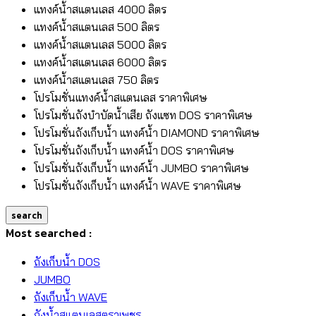
แทงค์น้ำสแตนเลส 4000 ลิตร
แทงค์น้ำสแตนเลส 500 ลิตร
แทงค์น้ำสแตนเลส 5000 ลิตร
แทงค์น้ำสแตนเลส 6000 ลิตร
แทงค์น้ำสแตนเลส 750 ลิตร
โปรโมชั่นแทงค์น้ำสแตนเลส ราคาพิเศษ
โปรโมชั่นถังบำบัดน้ำเสีย ถังแซท DOS ราคาพิเศษ
โปรโมชั่นถังเก็บน้ำ แทงค์น้ำ DIAMOND ราคาพิเศษ
โปรโมชั่นถังเก็บน้ำ แทงค์น้ำ DOS ราคาพิเศษ
โปรโมชั่นถังเก็บน้ำ แทงค์น้ำ JUMBO ราคาพิเศษ
โปรโมชั่นถังเก็บน้ำ แทงค์น้ำ WAVE ราคาพิเศษ
search
Most searched :
ถังเก็บน้ำ DOS
JUMBO
ถังเก็บน้ำ WAVE
ถังน้ำสแตนเลสตราเพชร