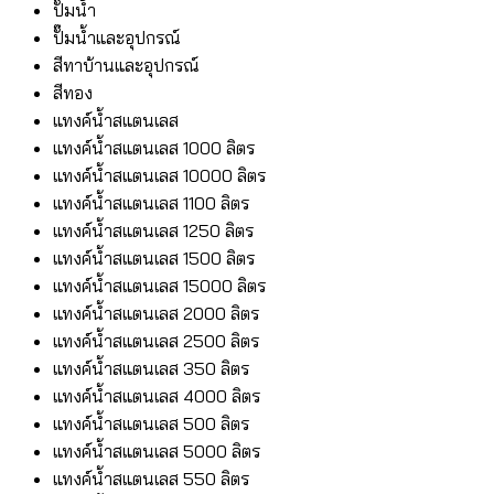
ปั๊มน้ำ
ปั๊มน้ำและอุปกรณ์
สีทาบ้านและอุปกรณ์
สีทอง
แทงค์น้ำสแตนเลส
แทงค์น้ำสแตนเลส 1000 ลิตร
แทงค์น้ำสแตนเลส 10000 ลิตร
แทงค์น้ำสแตนเลส 1100 ลิตร
แทงค์น้ำสแตนเลส 1250 ลิตร
แทงค์น้ำสแตนเลส 1500 ลิตร
แทงค์น้ำสแตนเลส 15000 ลิตร
แทงค์น้ำสแตนเลส 2000 ลิตร
แทงค์น้ำสแตนเลส 2500 ลิตร
แทงค์น้ำสแตนเลส 350 ลิตร
แทงค์น้ำสแตนเลส 4000 ลิตร
แทงค์น้ำสแตนเลส 500 ลิตร
แทงค์น้ำสแตนเลส 5000 ลิตร
แทงค์น้ำสแตนเลส 550 ลิตร