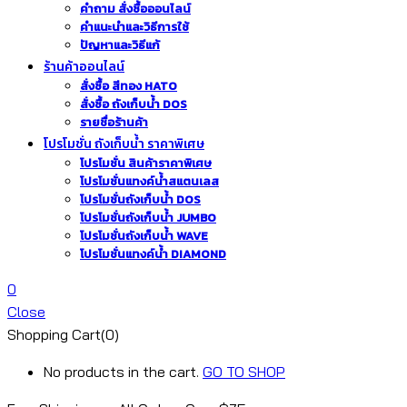
คำถาม สั่งซื้อออนไลน์
คำแนะนำและวิธีการใช้
ปัญหาและวิธีแก้
ร้านค้าออนไลน์
สั่งซื้อ สีทอง HATO
สั่งซื้อ ถังเก็บน้ำ DOS
รายชื่อร้านค้า
โปรโมชั่น ถังเก็บน้ำ ราคาพิเศษ
โปรโมชั่น สินค้าราคาพิเศษ
โปรโมชั่นแทงค์น้ำสแตนเลส
โปรโมชั่นถังเก็บน้ำ DOS
โปรโมชั่นถังเก็บน้ำ JUMBO
โปรโมชั่นถังเก็บน้ำ WAVE
โปรโมชั่นแทงค์น้ำ DIAMOND
0
Close
Shopping Cart(0)
No products in the cart.
GO TO SHOP