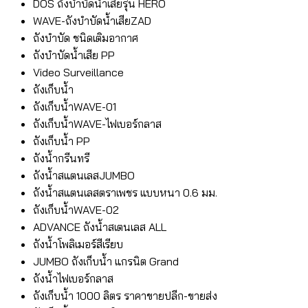
DOS ถังบำบัดน้ำเสียรุ่น HERO
WAVE-ถังบำบัดน้ำเสียZAD
ถังบำบัด ชนิดเติมอากาศ
ถังบำบัดน้ำเสีย PP
Video Surveillance
ถังเก็บน้ำ
ถังเก็บน้ำWAVE-01
ถังเก็บน้ำWAVE-ไฟเบอร์กลาส
ถังเก็บน้ำ PP
ถังน้ำกรีนทรี
ถังน้ำสแตนเลสJUMBO
ถังน้ำสแตนเลสตราเพชร แบบหนา 0.6 มม.
ถังเก็บน้ำWAVE-02
ADVANCE ถังน้ำสเตนเลส ALL
ถังน้ำโพลิเมอร์สีเรียบ
JUMBO ถังเก็บน้ำ แกรนิต Grand
ถังน้ำไฟเบอร์กลาส
ถังเก็บน้ำ 1000 ลิตร ราคาขายปลีก-ขายส่ง