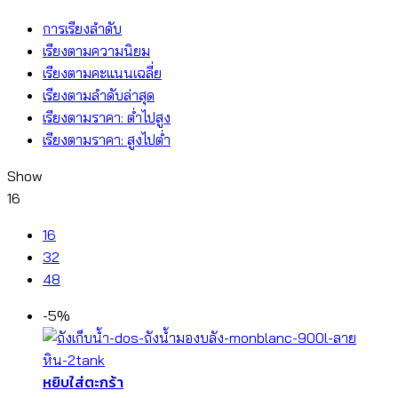
การเรียงลำดับ
เรียงตามความนิยม
เรียงตามคะแนนเฉลี่ย
เรียงตามลำดับล่าสุด
เรียงตามราคา: ต่ำไปสูง
เรียงตามราคา: สูงไปต่ำ
Show
16
16
32
48
-5%
หยิบใส่ตะกร้า