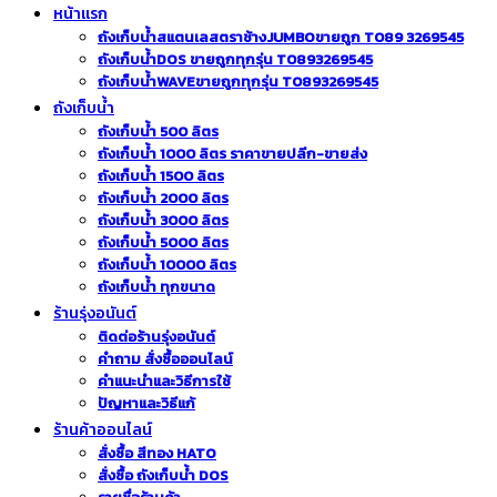
หน้าแรก
ถังเก็บน้ำสแตนเลสตราช้างJUMBOขายถูก T089 3269545
ถังเก็บน้ำDOS ขายถูกทุกรุ่น T0893269545
ถังเก็บน้ำWAVEขายถูกทุกรุ่น T0893269545
ถังเก็บน้ำ
ถังเก็บน้ำ 500 ลิตร
ถังเก็บน้ำ 1000 ลิตร ราคาขายปลีก-ขายส่ง
ถังเก็บน้ำ 1500 ลิตร
ถังเก็บน้ำ 2000 ลิตร
ถังเก็บน้ำ 3000 ลิตร
ถังเก็บน้ำ 5000 ลิตร
ถังเก็บน้ำ 10000 ลิตร
ถังเก็บน้ำ ทุกขนาด
ร้านรุ่งอนันต์
ติดต่อร้านรุ่งอนันต์
คำถาม สั่งซื้อออนไลน์
คำแนะนำและวิธีการใช้
ปัญหาและวิธีแก้
ร้านค้าออนไลน์
สั่งซื้อ สีทอง HATO
สั่งซื้อ ถังเก็บน้ำ DOS