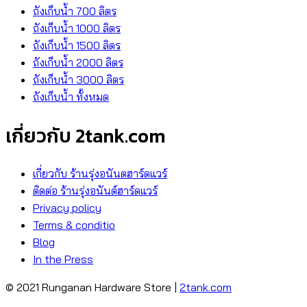
ถังเก็บน้ำ 700 ลิตร
ถังเก็บน้ำ 1000 ลิตร
ถังเก็บน้ำ 1500 ลิตร
ถังเก็บน้ำ 2000 ลิตร
ถังเก็บน้ำ 3000 ลิตร
ถังเก็บน้ำ ทั้งหมด
เกี่ยวกับ 2tank.com
เกี่ยวกับ ร้านรุ่งอนันตฮาร์ดแวร์
ติดต่อ ร้านรุ่งอนันต์ฮาร์ดแวร์
Privacy policy
Terms & conditio
Blog
In the Press
© 2021 Runganan Hardware Store |
2tank.com