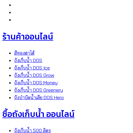
ร้านค้าออนไลน์
สีทองฮาโต้
ถังเก็บน้ำ DOS
ถังเก็บน้ำ DOS Ice
ถังเก็บน้ำ DOS Grow
ถังเก็บน้ำ DOS Money
ถังเก็บน้ำ DOS Greenery
ถังบำบัดน้ำเสีย DOS Hero
ซื้อถังเก็บน้ำ ออนไลน์
ถังเก็บน้ำ 500 ลิตร