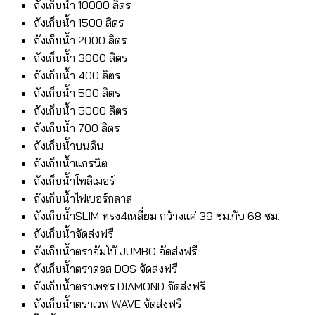
ถังเก็บน้ำ 10000 ลิตร
ถังเก็บน้ำ 1500 ลิตร
ถังเก็บน้ำ 2000 ลิตร
ถังเก็บน้ำ 3000 ลิตร
ถังเก็บน้ำ 400 ลิตร
ถังเก็บน้ำ 500 ลิตร
ถังเก็บน้ำ 5000 ลิตร
ถังเก็บน้ำ 700 ลิตร
ถังเก็บน้ำบนดิน
ถังเก็บน้ำแกรนิต
ถังเก็บน้ำโพลิเมอร์
ถังเก็บน้ำไฟเบอร์กลาส
ถังเก็บน้ำSLIM ทรง4เหลี่ยม กว้างแค่ 39 ซม.กับ 68 ซม.
ถังเก็บน้ำจัดส่งฟรี
ถังเก็บน้ำตราจัมโบ้ JUMBO จัดส่งฟรี
ถังเก็บน้ำตราดอส DOS จัดส่งฟรี
ถังเก็บน้ำตราเพชร DIAMOND จัดส่งฟรี
ถังเก็บน้ำตราเวฟ WAVE จัดส่งฟรี