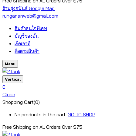
Free Shipping on All
Orders Over $75
ร้านรุ่งอนันต์ Google Map
rungananweb@gmail.com
สินค้าสนใจพิเศษ
บัญชีของฉัน
เช็คเอาท์
ติดตามสินค้า
Menu
Vertical
0
Close
Shopping Cart(0)
No products in the cart.
GO TO SHOP
Free Shipping on All
Orders Over $75