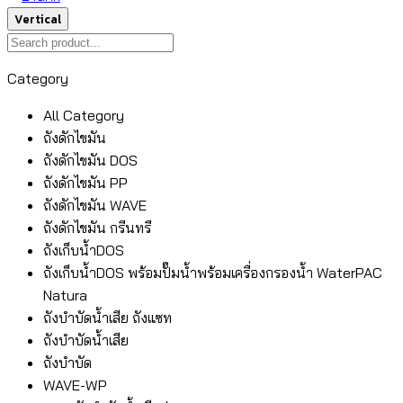
Vertical
Category
All Category
ถังดักไขมัน
ถังดักไขมัน DOS
ถังดักไขมัน PP
ถังดักไขมัน WAVE
ถังดักไขมัน กรีนทรี
ถังเก็บน้ำDOS
ถังเก็บน้ำDOS พร้อมปั๊มน้ำพร้อมเครื่องกรองน้ำ WaterPAC
Natura
ถังบำบัดน้ำเสีย ถังแซท
ถังบำบัดน้ำเสีย
ถังบำบัด
WAVE-WP