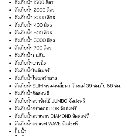
ถังเก็บน้ำ 1500 ลิตร
ถังเก็บน้ำ 2000 ลิตร
ถังเก็บน้ำ 3000 ลิตร
ถังเก็บน้ำ 400 ลิตร
ถังเก็บน้ำ 500 ลิตร
ถังเก็บน้ำ 5000 ลิตร
ถังเก็บน้ำ 700 ลิตร
ถังเก็บน้ำบนดิน
ถังเก็บน้ำแกรนิต
ถังเก็บน้ำโพลิเมอร์
ถังเก็บน้ำไฟเบอร์กลาส
ถังเก็บน้ำSLIM ทรง4เหลี่ยม กว้างแค่ 39 ซม.กับ 68 ซม.
ถังเก็บน้ำจัดส่งฟรี
ถังเก็บน้ำตราจัมโบ้ JUMBO จัดส่งฟรี
ถังเก็บน้ำตราดอส DOS จัดส่งฟรี
ถังเก็บน้ำตราเพชร DIAMOND จัดส่งฟรี
ถังเก็บน้ำตราเวฟ WAVE จัดส่งฟรี
ปั๊มน้ำ