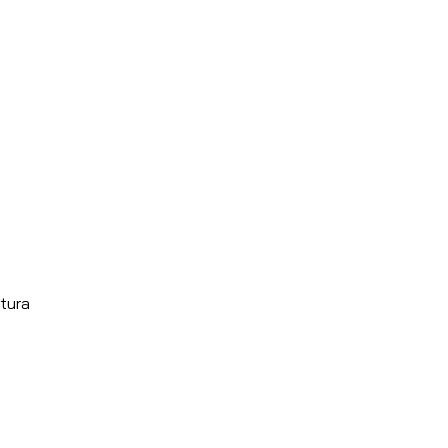
atura