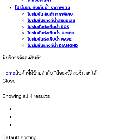
รายชื่อร้านค้า
โปรโมชั่น ถังเก็บน้ำ ราคาพิเศษ
โปรโมชั่น สินค้าราคาพิเศษ
โปรโมชั่นแทงค์น้ำสแตนเลส
โปรโมชั่นถังเก็บน้ำ DOS
โปรโมชั่นถังเก็บน้ำ JUMBO
โปรโมชั่นถังเก็บน้ำ WAVE
โปรโมชั่นแทงค์น้ำ DIAMOND
มีบริการจัดส่งสินค้า
Home
สินค้าที่มีป้ายกำกับ “สีอะครีลิกเรซิน ฮาโต้”
Close
Showing all 4 results
Default sorting