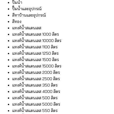
ปั๊มน้ำ
ปั๊มน้ำและอุปกรณ์
สีทาบ้านและอุปกรณ์
สีทอง
แทงค์น้ำสแตนเลส
แทงค์น้ำสแตนเลส 1000 ลิตร
แทงค์น้ำสแตนเลส 10000 ลิตร
แทงค์น้ำสแตนเลส 1100 ลิตร
แทงค์น้ำสแตนเลส 1250 ลิตร
แทงค์น้ำสแตนเลส 1500 ลิตร
แทงค์น้ำสแตนเลส 15000 ลิตร
แทงค์น้ำสแตนเลส 2000 ลิตร
แทงค์น้ำสแตนเลส 2500 ลิตร
แทงค์น้ำสแตนเลส 350 ลิตร
แทงค์น้ำสแตนเลส 4000 ลิตร
แทงค์น้ำสแตนเลส 500 ลิตร
แทงค์น้ำสแตนเลส 5000 ลิตร
แทงค์น้ำสแตนเลส 550 ลิตร