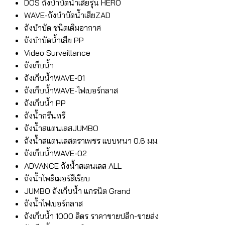
DOS ถังบำบัดน้ำเสียรุ่น HERO
WAVE-ถังบำบัดน้ำเสียZAD
ถังบำบัด ชนิดเติมอากาศ
ถังบำบัดน้ำเสีย PP
Video Surveillance
ถังเก็บน้ำ
ถังเก็บน้ำWAVE-01
ถังเก็บน้ำWAVE-ไฟเบอร์กลาส
ถังเก็บน้ำ PP
ถังน้ำกรีนทรี
ถังน้ำสแตนเลสJUMBO
ถังน้ำสแตนเลสตราเพชร แบบหนา 0.6 มม.
ถังเก็บน้ำWAVE-02
ADVANCE ถังน้ำสเตนเลส ALL
ถังน้ำโพลิเมอร์สีเรียบ
JUMBO ถังเก็บน้ำ แกรนิต Grand
ถังน้ำไฟเบอร์กลาส
ถังเก็บน้ำ 1000 ลิตร ราคาขายปลีก-ขายส่ง