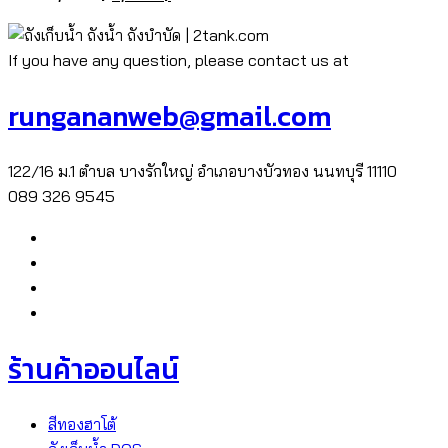
price
price
was:
is:
If you have any question, please contact us at
4,400 ฿.
3,900 ฿.
rungananweb@gmail.com
122/16 ม.1 ตำบล บางรักใหญ่ อำเภอบางบัวทอง นนทบุรี 11110
089 326 9545
ร้านค้าออนไลน์
สีทองฮาโต้