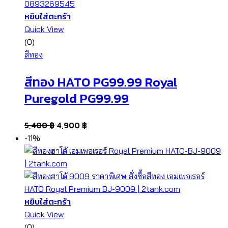
หยิบใส่ตะกร้า
Quick View
(0)
สีทอง
สีทอง HATO PG99.99 Royal
Puregold PG99.99
Original
Current
5,400
฿
4,900
฿
price
price
-11%
was:
is:
5,400 ฿.
4,900 ฿.
หยิบใส่ตะกร้า
Quick View
(0)