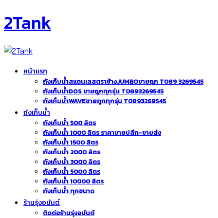
2Tank
หน้าแรก
ถังเก็บน้ำสแตนเลสตราช้างJUMBOขายถูก T089 3269545
ถังเก็บน้ำDOS ขายถูกทุกรุ่น T0893269545
ถังเก็บน้ำWAVEขายถูกทุกรุ่น T0893269545
ถังเก็บน้ำ
ถังเก็บน้ำ 500 ลิตร
ถังเก็บน้ำ 1000 ลิตร ราคาขายปลีก-ขายส่ง
ถังเก็บน้ำ 1500 ลิตร
ถังเก็บน้ำ 2000 ลิตร
ถังเก็บน้ำ 3000 ลิตร
ถังเก็บน้ำ 5000 ลิตร
ถังเก็บน้ำ 10000 ลิตร
ถังเก็บน้ำ ทุกขนาด
ร้านรุ่งอนันต์
ติดต่อร้านรุ่งอนันต์