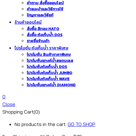
คำถาม สั่งซื้อออนไลน์
คำแนะนำและวิธีการใช้
ปัญหาและวิธีแก้
ร้านค้าออนไลน์
สั่งซื้อ สีทอง HATO
สั่งซื้อ ถังเก็บน้ำ DOS
รายชื่อร้านค้า
โปรโมชั่น ถังเก็บน้ำ ราคาพิเศษ
โปรโมชั่น สินค้าราคาพิเศษ
โปรโมชั่นแทงค์น้ำสแตนเลส
โปรโมชั่นถังเก็บน้ำ DOS
โปรโมชั่นถังเก็บน้ำ JUMBO
โปรโมชั่นถังเก็บน้ำ WAVE
โปรโมชั่นแทงค์น้ำ DIAMOND
0
Close
Shopping Cart(0)
No products in the cart.
GO TO SHOP