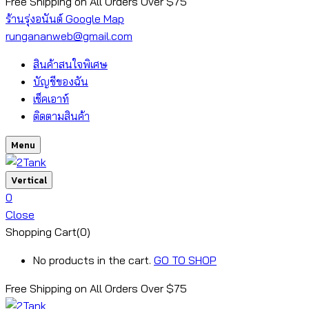
Free Shipping on All
Orders Over $75
ร้านรุ่งอนันต์ Google Map
rungananweb@gmail.com
สินค้าสนใจพิเศษ
บัญชีของฉัน
เช็คเอาท์
ติดตามสินค้า
Menu
Vertical
0
Close
Shopping Cart(0)
No products in the cart.
GO TO SHOP
Free Shipping on All
Orders Over $75