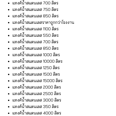
แทงค์น้ำสแตนเลส 700 ลิตร
แทงค์น้ำสแตนเลส 750 ลิตร
แทงค์น้ำสแตนเลส 850 ลิตร
แทงค์น้ำสแตนเลสราคาถูกกว่าโรงงาน
แทงค์น้ำสแตนเลส 1100 ลิตร
แทงค์น้ำสแตนเลส 550 ลิตร
แทงค์น้ำสแตนเลส 700 ลิตร
แทงค์น้ำสแตนเลส 850 ลิตร
แทงค์น้ำสแตนเลส 1000 ลิตร
แทงค์น้ำสแตนเลส 10000 ลิตร
แทงค์น้ำสแตนเลส 1250 ลิตร
แทงค์น้ำสแตนเลส 1500 ลิตร
แทงค์น้ำสแตนเลส 15000 ลิตร
แทงค์น้ำสแตนเลส 2000 ลิตร
แทงค์น้ำสแตนเลส 2500 ลิตร
แทงค์น้ำสแตนเลส 3000 ลิตร
แทงค์น้ำสแตนเลส 350 ลิตร
แทงค์น้ำสแตนเลส 4000 ลิตร