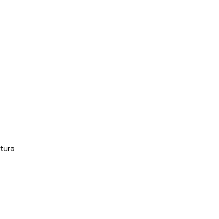
atura