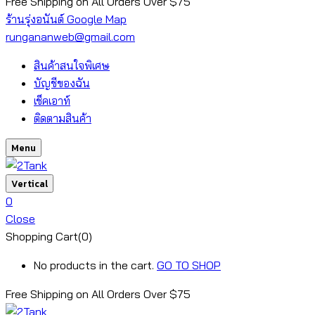
Free Shipping on All
Orders Over $75
ร้านรุ่งอนันต์ Google Map
rungananweb@gmail.com
สินค้าสนใจพิเศษ
บัญชีของฉัน
เช็คเอาท์
ติดตามสินค้า
Menu
Vertical
0
Close
Shopping Cart(0)
No products in the cart.
GO TO SHOP
Free Shipping on All
Orders Over $75