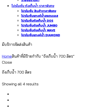
รายชื่อร้านค้า
โปรโมชั่น ถังเก็บน้ำ ราคาพิเศษ
โปรโมชั่น สินค้าราคาพิเศษ
โปรโมชั่นแทงค์น้ำสแตนเลส
โปรโมชั่นถังเก็บน้ำ DOS
โปรโมชั่นถังเก็บน้ำ JUMBO
โปรโมชั่นถังเก็บน้ำ WAVE
โปรโมชั่นแทงค์น้ำ DIAMOND
มีบริการจัดส่งสินค้า
Home
สินค้าที่มีป้ายกำกับ “ถังเก็บน้ำ 700 ลิตร”
Close
ถังเก็บน้ำ 700 ลิตร
Showing all 4 results