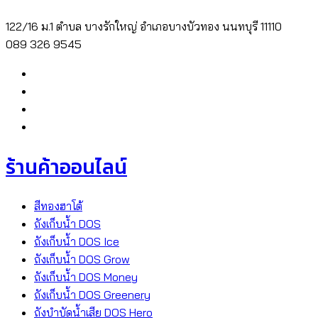
122/16 ม.1 ตำบล บางรักใหญ่ อำเภอบางบัวทอง นนทบุรี 11110
089 326 9545
ร้านค้าออนไลน์
สีทองฮาโต้
ถังเก็บน้ำ DOS
ถังเก็บน้ำ DOS Ice
ถังเก็บน้ำ DOS Grow
ถังเก็บน้ำ DOS Money
ถังเก็บน้ำ DOS Greenery
ถังบำบัดน้ำเสีย DOS Hero