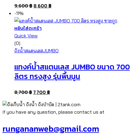
Original
Current
9,600
฿
8,600
฿
price
price
-11%
was:
is:
9,600 ฿.
8,600 ฿.
หยิบใส่ตะกร้า
Quick View
(0)
ถังน้ำสแตนเลสJUMBO
แทงค์น้ำสแตนเลส JUMBO ขนาด 700
ลิตร ทรงสูง รุ่นพื้นนูน
Original
Current
8,700
฿
7,700
฿
price
price
was:
is:
If you have any question, please contact us at
8,700 ฿.
7,700 ฿.
rungananweb@gmail.com