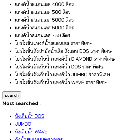
แทงค์น้ำสแตนเลส 4000 ลิตร
แทงค์น้ำสแตนเลส 500 ลิตร
แทงค์น้ำสแตนเลส 5000 ลิตร
แทงค์น้ำสแตนเลส 6000 ลิตร
แทงค์น้ำสแตนเลส 750 ลิตร
โปรโมชั่นแทงค์น้ำสแตนเลส ราคาพิเศษ
โปรโมชั่นถังบำบัดน้ำเสีย ถังแซท DOS ราคาพิเศษ
โปรโมชั่นถังเก็บน้ำ แทงค์น้ำ DIAMOND ราคาพิเศษ
โปรโมชั่นถังเก็บน้ำ แทงค์น้ำ DOS ราคาพิเศษ
โปรโมชั่นถังเก็บน้ำ แทงค์น้ำ JUMBO ราคาพิเศษ
โปรโมชั่นถังเก็บน้ำ แทงค์น้ำ WAVE ราคาพิเศษ
search
Most searched :
ถังเก็บน้ำ DOS
JUMBO
ถังเก็บน้ำ WAVE
ถังน้ำสแตนเลสตราเพชร