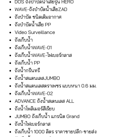
DOS ถังบำบัดน้ำเสียรุ่น HERO
WAVE-ถังบำบัดน้ำเสียZAD
ถังบำบัด ชนิดเติมอากาศ
ถังบำบัดน้ำเสีย PP
Video Surveillance
ถังเก็บน้ำ
ถังเก็บน้ำWAVE-01
ถังเก็บน้ำWAVE-ไฟเบอร์กลาส
ถังเก็บน้ำ PP
ถังน้ำกรีนทรี
ถังน้ำสแตนเลสJUMBO
ถังน้ำสแตนเลสตราเพชร แบบหนา 0.6 มม.
ถังเก็บน้ำWAVE-02
ADVANCE ถังน้ำสเตนเลส ALL
ถังน้ำโพลิเมอร์สีเรียบ
JUMBO ถังเก็บน้ำ แกรนิต Grand
ถังน้ำไฟเบอร์กลาส
ถังเก็บน้ำ 1000 ลิตร ราคาขายปลีก-ขายส่ง