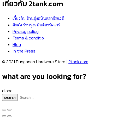
เกี่ยวกับ 2tank.com
เกี่ยวกับ ร้านรุ่งอนันตฮาร์ดแวร์
ติดต่อ ร้านรุ่งอนันต์ฮาร์ดแวร์
Privacy policy
Terms & conditio
Blog
In the Press
© 2021 Runganan Hardware Store |
2tank.com
what are you looking for?
close
search