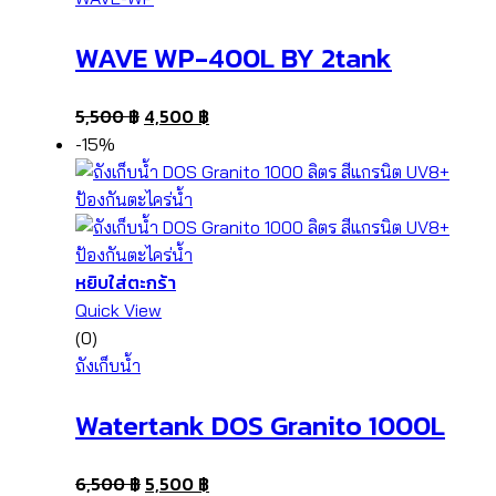
WAVE WP-400L BY 2tank
Original
Current
5,500
฿
4,500
฿
price
price
-15%
was:
is:
5,500 ฿.
4,500 ฿.
หยิบใส่ตะกร้า
Quick View
(0)
ถังเก็บน้ำ
Watertank DOS Granito 1000L
Original
Current
6,500
฿
5,500
฿