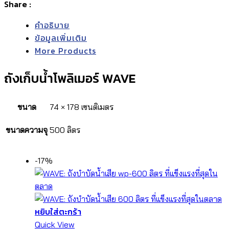
Share :
คำอธิบาย
ข้อมูลเพิ่มเติม
More Products
ถังเก็บน้ำโพลิเมอร์ WAVE
ขนาด
74 × 178 เซนติเมตร
ขนาดความจุ
500 ลิตร
-17%
หยิบใส่ตะกร้า
Quick View