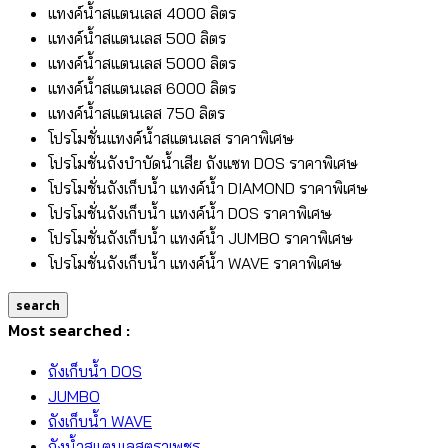
แทงค์น้ำสแตนเลส 4000 ลิตร
แทงค์น้ำสแตนเลส 500 ลิตร
แทงค์น้ำสแตนเลส 5000 ลิตร
แทงค์น้ำสแตนเลส 6000 ลิตร
แทงค์น้ำสแตนเลส 750 ลิตร
โปรโมชั่นแทงค์น้ำสแตนเลส ราคาพิเศษ
โปรโมชั่นถังบำบัดน้ำเสีย ถังแซท DOS ราคาพิเศษ
โปรโมชั่นถังเก็บน้ำ แทงค์น้ำ DIAMOND ราคาพิเศษ
โปรโมชั่นถังเก็บน้ำ แทงค์น้ำ DOS ราคาพิเศษ
โปรโมชั่นถังเก็บน้ำ แทงค์น้ำ JUMBO ราคาพิเศษ
โปรโมชั่นถังเก็บน้ำ แทงค์น้ำ WAVE ราคาพิเศษ
search
Most searched :
ถังเก็บน้ำ DOS
JUMBO
ถังเก็บน้ำ WAVE
ถังน้ำสแตนเลสตราเพชร