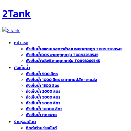
2Tank
หน้าแรก
ถังเก็บน้ำสแตนเลสตราช้างJUMBOขายถูก T089 3269545
ถังเก็บน้ำDOS ขายถูกทุกรุ่น T0893269545
ถังเก็บน้ำWAVEขายถูกทุกรุ่น T0893269545
ถังเก็บน้ำ
ถังเก็บน้ำ 500 ลิตร
ถังเก็บน้ำ 1000 ลิตร ราคาขายปลีก-ขายส่ง
ถังเก็บน้ำ 1500 ลิตร
ถังเก็บน้ำ 2000 ลิตร
ถังเก็บน้ำ 3000 ลิตร
ถังเก็บน้ำ 5000 ลิตร
ถังเก็บน้ำ 10000 ลิตร
ถังเก็บน้ำ ทุกขนาด
ร้านรุ่งอนันต์
ติดต่อร้านรุ่งอนันต์