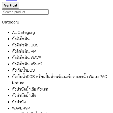
Vertical
Category
All Category
ถังดักไขมัน
ถังดักไขมัน DOS
ถังดักไขมัน PP
ถังดักไขมัน WAVE
ถังดักไขมัน กรีนทรี
ถังเก็บน้ำDOS
ถังเก็บน้ำDOS พร้อมปั๊มน้ำพร้อมเครื่องกรองน้ำ WaterPAC
Natura
ถังบำบัดน้ำเสีย ถังแซท
ถังบำบัดน้ำเสีย
ถังบำบัด
WAVE-WP