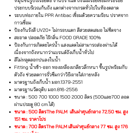
หมุนขึ้นรูปไร้รอยต่อ งานปราณีต ถังไม่มีรอยเชื่อมหรือรอย
ประกบบริเวณก้นถัง แตกต่างจากเกรดทั่วไปในท้องตลาด
ระบบท่อภายใน PPR Antibac เชื่อมด้วยความร้อน ปราศจาก
กาวเชื่อม
ป้องกันรังสี UV20+ ไม่กรอบแตก สีสวยสดเสมอ ไม่ซีดจาง
สะอาด ปลอดภัย ไร้กลิ่น FOOD GRADE 100%
ป้องกันการเกิดตะไคร่น้ำ แสงแดดไม่สามารถส่องผ่านได้
เนื่องจากถังหนากว่าแบรนด์ถังเก็บน้ำทั่วไป
สีไม่หลุดลอกปนลงในน้ำ
Fitting น้ำเข้า-ออก ทองเหลืองเกลียวลึกหนา ขึ้นรูปพร้อมกับ
ตัวถัง ช่วยลดการรั่วซึมกว่าวิธีเจาะใส่ภายหลัง
มาตรฐานถังเก็บน้ำ มอก.1379-2551
มาตรฐานวัตถุดิบ มอก.816-2556
ขนาด : 500 700 1000 1500 2000 ลิตร (500และ700 ลอด
ผ่านประตู 80 cm.ได้)
ขนาด : 500 ลิตรThe PALM เส้นผ่าศุนย์กลาง 72.50 ซม. สูง
151 ซม. ราคาโปร
ขนาด : 700 ลิตรThe PALM เส้นผ่าศุนย์กลาง 77 ซม. สูง 176