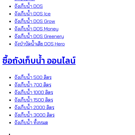
ถังเก็บน้ำ DOS
ถังเก็บน้ำ DOS Ice
ถังเก็บน้ำ DOS Grow
ถังเก็บน้ำ DOS Money
ถังเก็บน้ำ DOS Greenery
ถังบำบัดน้ำเสีย DOS Hero
ซื้อถังเก็บน้ำ ออนไลน์
ถังเก็บน้ำ 500 ลิตร
ถังเก็บน้ำ 700 ลิตร
ถังเก็บน้ำ 1000 ลิตร
ถังเก็บน้ำ 1500 ลิตร
ถังเก็บน้ำ 2000 ลิตร
ถังเก็บน้ำ 3000 ลิตร
ถังเก็บน้ำ ทั้งหมด