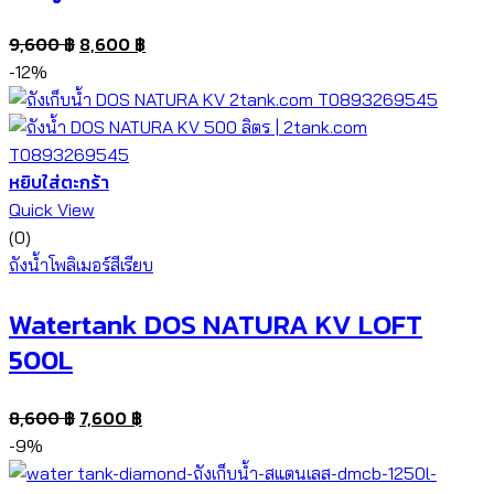
Original
Current
9,600
฿
8,600
฿
price
price
-12%
was:
is:
9,600 ฿.
8,600 ฿.
หยิบใส่ตะกร้า
Quick View
(0)
ถังน้ำโพลิเมอร์สีเรียบ
Watertank DOS NATURA KV LOFT
500L
Original
Current
8,600
฿
7,600
฿
price
price
-9%
was:
is: