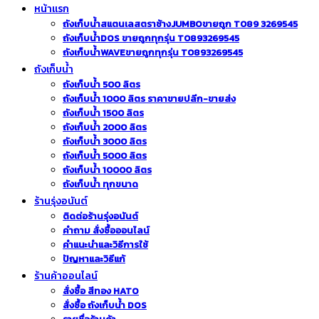
หน้าแรก
ถังเก็บน้ำสแตนเลสตราช้างJUMBOขายถูก T089 3269545
ถังเก็บน้ำDOS ขายถูกทุกรุ่น T0893269545
ถังเก็บน้ำWAVEขายถูกทุกรุ่น T0893269545
ถังเก็บน้ำ
ถังเก็บน้ำ 500 ลิตร
ถังเก็บน้ำ 1000 ลิตร ราคาขายปลีก-ขายส่ง
ถังเก็บน้ำ 1500 ลิตร
ถังเก็บน้ำ 2000 ลิตร
ถังเก็บน้ำ 3000 ลิตร
ถังเก็บน้ำ 5000 ลิตร
ถังเก็บน้ำ 10000 ลิตร
ถังเก็บน้ำ ทุกขนาด
ร้านรุ่งอนันต์
ติดต่อร้านรุ่งอนันต์
คำถาม สั่งซื้อออนไลน์
คำแนะนำและวิธีการใช้
ปัญหาและวิธีแก้
ร้านค้าออนไลน์
สั่งซื้อ สีทอง HATO
สั่งซื้อ ถังเก็บน้ำ DOS