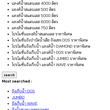
แทงค์น้ำสแตนเลส 4000 ลิตร
แทงค์น้ำสแตนเลส 500 ลิตร
แทงค์น้ำสแตนเลส 5000 ลิตร
แทงค์น้ำสแตนเลส 6000 ลิตร
แทงค์น้ำสแตนเลส 750 ลิตร
โปรโมชั่นแทงค์น้ำสแตนเลส ราคาพิเศษ
โปรโมชั่นถังบำบัดน้ำเสีย ถังแซท DOS ราคาพิเศษ
โปรโมชั่นถังเก็บน้ำ แทงค์น้ำ DIAMOND ราคาพิเศษ
โปรโมชั่นถังเก็บน้ำ แทงค์น้ำ DOS ราคาพิเศษ
โปรโมชั่นถังเก็บน้ำ แทงค์น้ำ JUMBO ราคาพิเศษ
โปรโมชั่นถังเก็บน้ำ แทงค์น้ำ WAVE ราคาพิเศษ
search
Most searched :
ถังเก็บน้ำ DOS
JUMBO
ถังเก็บน้ำ WAVE
ถังน้ำสแตนเลสตราเพชร