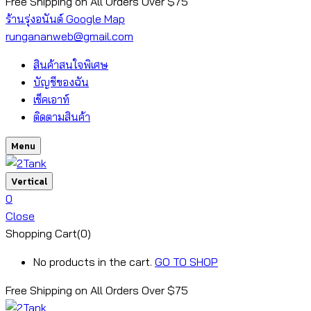
Free Shipping on All
Orders Over $75
ร้านรุ่งอนันต์ Google Map
rungananweb@gmail.com
สินค้าสนใจพิเศษ
บัญชีของฉัน
เช็คเอาท์
ติดตามสินค้า
Menu
Vertical
0
Close
Shopping Cart(0)
No products in the cart.
GO TO SHOP
Free Shipping on All
Orders Over $75