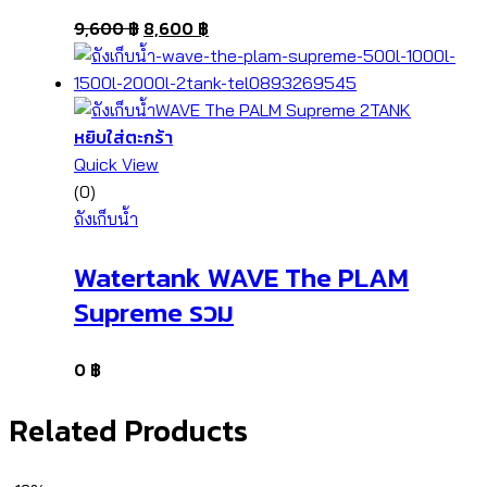
Original
Current
9,600
฿
8,600
฿
price
price
was:
is:
9,600 ฿.
8,600 ฿.
หยิบใส่ตะกร้า
Quick View
(0)
ถังเก็บน้ำ
Watertank WAVE The PLAM
Supreme รวม
0
฿
Related Products