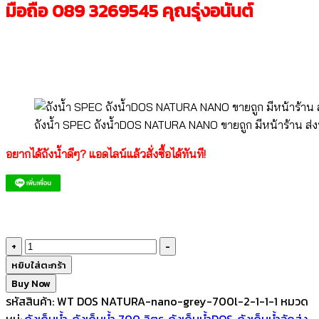
มือถือ 089 3269545 คุณรุ่งอนันต์
ถังน้ำ SPEC ถังน้ำDOS NATURA NANO ขายถูก มีหน้าร้าน ส
อยากได้ถังน้ำดีๆ? แอดไลน์แล้วสั่งซื้อได้ทันที!
จำนวน
+
-
DOS
หยิบใส่ตะกร้า
700l
Buy Now
Natura
รหัสสินค้า:
WT DOS NATURA-nano-grey-700l-2-1-1-1
หมวด
Silver
หมู่:
ถังเก็บน้ำ
,
ถังเก็บน้ำ 700 ลิตร
,
ถังเก็บน้ำDOS
,
ถังเก็บน้ำจัดส่ง