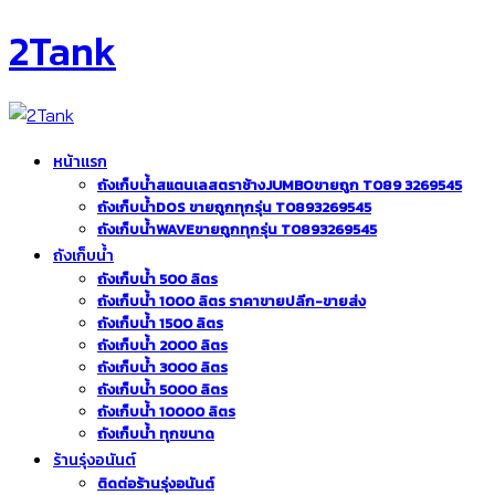
2Tank
หน้าแรก
ถังเก็บน้ำสแตนเลสตราช้างJUMBOขายถูก T089 3269545
ถังเก็บน้ำDOS ขายถูกทุกรุ่น T0893269545
ถังเก็บน้ำWAVEขายถูกทุกรุ่น T0893269545
ถังเก็บน้ำ
ถังเก็บน้ำ 500 ลิตร
ถังเก็บน้ำ 1000 ลิตร ราคาขายปลีก-ขายส่ง
ถังเก็บน้ำ 1500 ลิตร
ถังเก็บน้ำ 2000 ลิตร
ถังเก็บน้ำ 3000 ลิตร
ถังเก็บน้ำ 5000 ลิตร
ถังเก็บน้ำ 10000 ลิตร
ถังเก็บน้ำ ทุกขนาด
ร้านรุ่งอนันต์
ติดต่อร้านรุ่งอนันต์