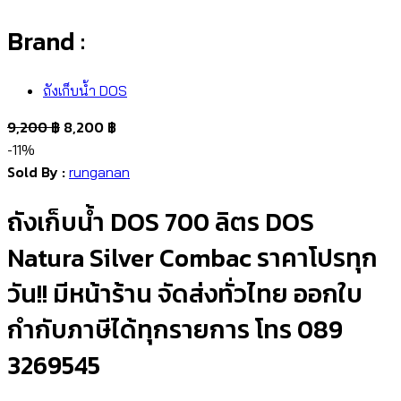
Brand :
ถังเก็บน้ำ DOS
Original
Current
9,200
฿
8,200
฿
price
price
-11%
was:
is:
Sold By :
runganan
9,200 ฿.
8,200 ฿.
ถังเก็บน้ำ DOS 700 ลิตร DOS
Natura Silver Combac ราคาโปรทุก
วัน!! มีหน้าร้าน จัดส่งทั่วไทย ออกใบ
กำกับภาษีได้ทุกรายการ โทร 089
3269545