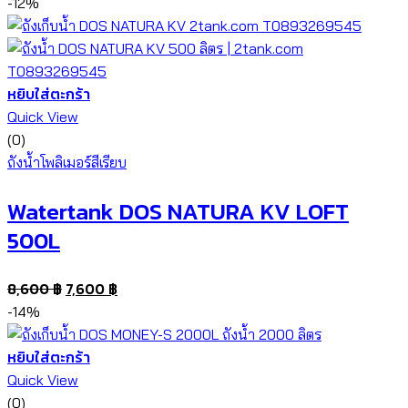
-12%
หยิบใส่ตะกร้า
Quick View
(0)
ถังน้ำโพลิเมอร์สีเรียบ
Watertank DOS NATURA KV LOFT
500L
Original
Current
8,600
฿
7,600
฿
price
price
-14%
was:
is:
8,600 ฿.
7,600 ฿.
หยิบใส่ตะกร้า
Quick View
(0)