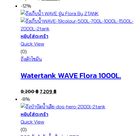
price
price
-12%
was:
is:
10,900 ฿.
9,900 ฿.
หยิบใส่ตะกร้า
Quick View
(0)
ถังดักไขมัน
Watertank WAVE Flora 1000L.
Original
Current
8,200
฿
7,209
฿
price
price
-8%
was:
is:
8,200 ฿.
7,209 ฿.
หยิบใส่ตะกร้า
Quick View
(0)