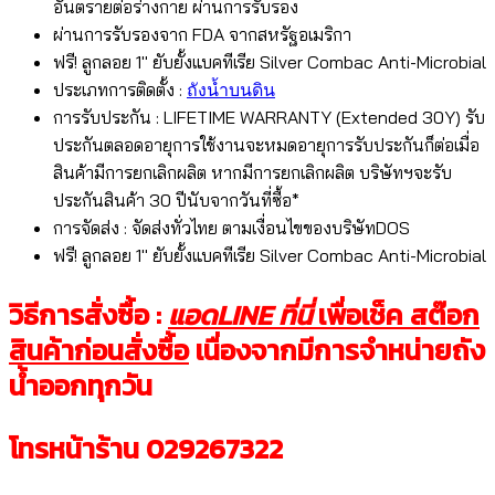
อันตรายต่อร่างกาย ผ่านการรับรอง
ผ่านการรับรองจาก FDA จากสหรัฐอเมริกา
ฟรี! ลูกลอย 1″ ยับยั้งแบคทีเรีย Silver Combac Anti-Microbial
ประเภทการติดตั้ง :
ถังน้ำบนดิน
การรับประกัน : LIFETIME WARRANTY (Extended 30Y) รับ
ประกันตลอดอายุการใช้งานจะหมดอายุการรับประกันก็ต่อเมื่อ
สินค้ามีการยกเลิกผลิต หากมีการยกเลิกผลิต บริษัทฯจะรับ
ประกันสินค้า 30 ปีนับจากวันที่ซื้อ*
การจัดส่ง : จัดส่งทั่วไทย ตามเงื่อนไขของบริษัทDOS
ฟรี! ลูกลอย 1″ ยับยั้งแบคทีเรีย Silver Combac Anti-Microbial
วิธีการสั่งซื้อ :
แอดLINE ที่นี่
เพื่อเช็ค สต๊อก
สินค้าก่อนสั่งซื้อ
เนื่องจากมีการจำหน่ายถัง
น้ำออกทุกวัน
โทรหน้าร้าน 029267322