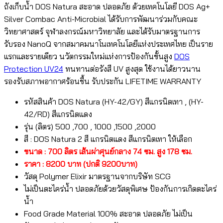
ถังเก็บน้ำ DOS Natura สะอาด ปลอดภัย ด้วยเทคโนโลยี DOS Ag+
Silver Combac Anti-Microbial ได้รับการพัฒนาร่วมกับคณะ
วิทยาศาสตร์ จุฬาลงกรณ์มหาวิทยาลัย และได้รับมาตรฐานการ
รับรอง NanoQ จากสมาคมนาโนเทคโนโลยีแห่งประเทศไทย เป็นราย
แรกและรายเดียว นวัตกรรมใหม่แห่งการป้องกันขั้นสูง
DOS
Protection UV24
ทนทานต่อรังสี UV สูงสุด ใช้งานได้ยาวนาน
รองรับสภาพอากาศร้อนชื้น รับประกัน LIFETIME WARRANTY
รหัสสินค้า DOS Natura (HY-42/GY) สีแกรนิตเทา , (HY-
42/RD) สีแกรนิตแดง
รุ่น (ลิตร) 500 ,700 , 1000 ,1500 ,2000
สี : DOS Natura 2 สี แกรนิตแดง สีแกรนิตเทา ให้เลือก
ขนาด : 700 ลิตร เส้นผ่าศุนย์กลาง 74 ซม. สูง 178 ซม.
ราคา : 8200 บาท (ปกติ 9200บาท)
วัสดุ Polymer Elixir มาตรฐานจากบริษัท SCG
ไม่เป็นตะไคร่น้ำ ปลอดภัยด้วยวัสดุพิเศษ ป้องกันการเกิดตะไคร่
น้ำ
Food Grade Material 100% สะอาด ปลอดภัย ไม่เป็น