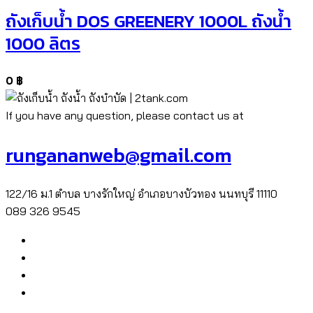
ถังเก็บน้ำ DOS GREENERY 1000L ถังน้ำ
1000 ลิตร
0
฿
If you have any question, please contact us at
rungananweb@gmail.com
122/16 ม.1 ตำบล บางรักใหญ่ อำเภอบางบัวทอง นนทบุรี 11110
089 326 9545