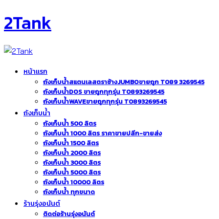
2Tank
หน้าแรก
ถังเก็บน้ำสแตนเลสตราช้างJUMBOขายถูก T089 3269545
ถังเก็บน้ำDOS ขายถูกทุกรุ่น T0893269545
ถังเก็บน้ำWAVEขายถูกทุกรุ่น T0893269545
ถังเก็บน้ำ
ถังเก็บน้ำ 500 ลิตร
ถังเก็บน้ำ 1000 ลิตร ราคาขายปลีก-ขายส่ง
ถังเก็บน้ำ 1500 ลิตร
ถังเก็บน้ำ 2000 ลิตร
ถังเก็บน้ำ 3000 ลิตร
ถังเก็บน้ำ 5000 ลิตร
ถังเก็บน้ำ 10000 ลิตร
ถังเก็บน้ำ ทุกขนาด
ร้านรุ่งอนันต์
ติดต่อร้านรุ่งอนันต์