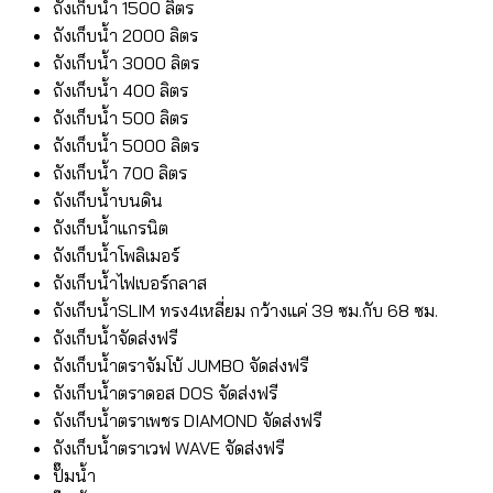
ถังเก็บน้ำ 1500 ลิตร
ถังเก็บน้ำ 2000 ลิตร
ถังเก็บน้ำ 3000 ลิตร
ถังเก็บน้ำ 400 ลิตร
ถังเก็บน้ำ 500 ลิตร
ถังเก็บน้ำ 5000 ลิตร
ถังเก็บน้ำ 700 ลิตร
ถังเก็บน้ำบนดิน
ถังเก็บน้ำแกรนิต
ถังเก็บน้ำโพลิเมอร์
ถังเก็บน้ำไฟเบอร์กลาส
ถังเก็บน้ำSLIM ทรง4เหลี่ยม กว้างแค่ 39 ซม.กับ 68 ซม.
ถังเก็บน้ำจัดส่งฟรี
ถังเก็บน้ำตราจัมโบ้ JUMBO จัดส่งฟรี
ถังเก็บน้ำตราดอส DOS จัดส่งฟรี
ถังเก็บน้ำตราเพชร DIAMOND จัดส่งฟรี
ถังเก็บน้ำตราเวฟ WAVE จัดส่งฟรี
ปั๊มน้ำ