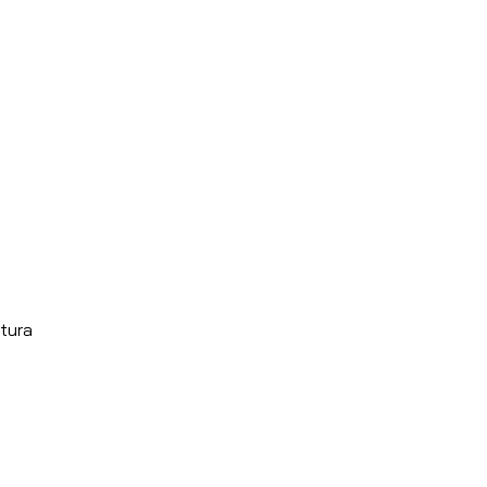
atura