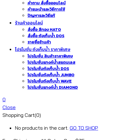
คำถาม สั่งซื้อออนไลน์
คำแนะนำและวิธีการใช้
ปัญหาและวิธีแก้
ร้านค้าออนไลน์
สั่งซื้อ สีทอง HATO
สั่งซื้อ ถังเก็บน้ำ DOS
รายชื่อร้านค้า
โปรโมชั่น ถังเก็บน้ำ ราคาพิเศษ
โปรโมชั่น สินค้าราคาพิเศษ
โปรโมชั่นแทงค์น้ำสแตนเลส
โปรโมชั่นถังเก็บน้ำ DOS
โปรโมชั่นถังเก็บน้ำ JUMBO
โปรโมชั่นถังเก็บน้ำ WAVE
โปรโมชั่นแทงค์น้ำ DIAMOND
0
Close
Shopping Cart(0)
No products in the cart.
GO TO SHOP