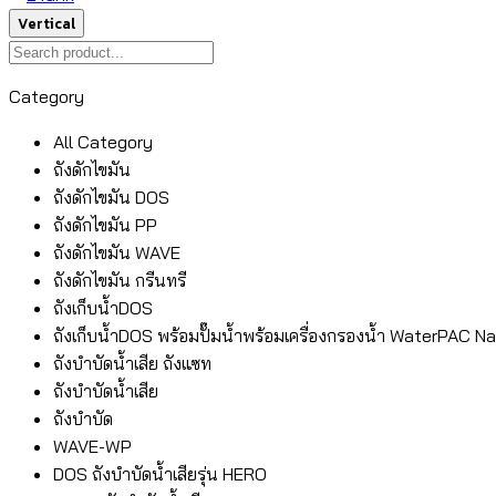
Vertical
Category
All Category
ถังดักไขมัน
ถังดักไขมัน DOS
ถังดักไขมัน PP
ถังดักไขมัน WAVE
ถังดักไขมัน กรีนทรี
ถังเก็บน้ำDOS
ถังเก็บน้ำDOS พร้อมปั๊มน้ำพร้อมเครื่องกรองน้ำ WaterPAC N
ถังบำบัดน้ำเสีย ถังแซท
ถังบำบัดน้ำเสีย
ถังบำบัด
WAVE-WP
DOS ถังบำบัดน้ำเสียรุ่น HERO