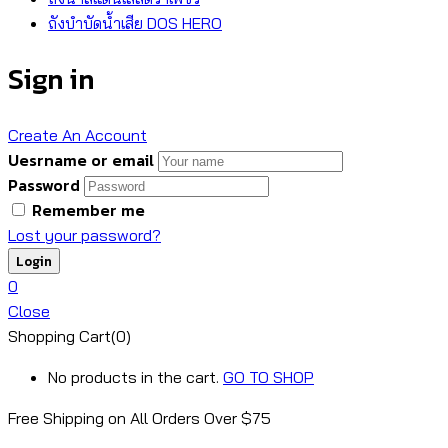
ถังบำบัดน้ำเสีย DOS HERO
Sign in
Create An Account
Uesrname or email
Password
Remember me
Lost your password?
0
Close
Shopping Cart(0)
No products in the cart.
GO TO SHOP
Free Shipping on All
Orders Over $75