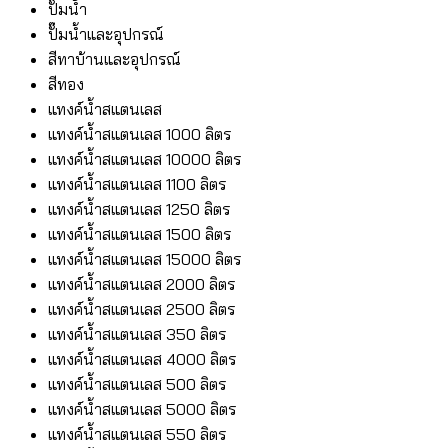
ปั๊มน้ำ
ปั๊มน้ำและอุปกรณ์
สีทาบ้านและอุปกรณ์
สีทอง
แทงค์น้ำสแตนเลส
แทงค์น้ำสแตนเลส 1000 ลิตร
แทงค์น้ำสแตนเลส 10000 ลิตร
แทงค์น้ำสแตนเลส 1100 ลิตร
แทงค์น้ำสแตนเลส 1250 ลิตร
แทงค์น้ำสแตนเลส 1500 ลิตร
แทงค์น้ำสแตนเลส 15000 ลิตร
แทงค์น้ำสแตนเลส 2000 ลิตร
แทงค์น้ำสแตนเลส 2500 ลิตร
แทงค์น้ำสแตนเลส 350 ลิตร
แทงค์น้ำสแตนเลส 4000 ลิตร
แทงค์น้ำสแตนเลส 500 ลิตร
แทงค์น้ำสแตนเลส 5000 ลิตร
แทงค์น้ำสแตนเลส 550 ลิตร