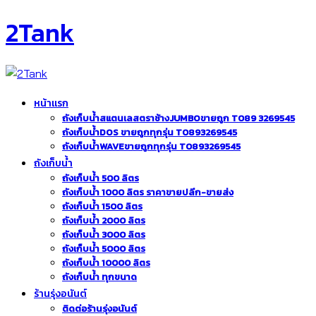
2Tank
หน้าแรก
ถังเก็บน้ำสแตนเลสตราช้างJUMBOขายถูก T089 3269545
ถังเก็บน้ำDOS ขายถูกทุกรุ่น T0893269545
ถังเก็บน้ำWAVEขายถูกทุกรุ่น T0893269545
ถังเก็บน้ำ
ถังเก็บน้ำ 500 ลิตร
ถังเก็บน้ำ 1000 ลิตร ราคาขายปลีก-ขายส่ง
ถังเก็บน้ำ 1500 ลิตร
ถังเก็บน้ำ 2000 ลิตร
ถังเก็บน้ำ 3000 ลิตร
ถังเก็บน้ำ 5000 ลิตร
ถังเก็บน้ำ 10000 ลิตร
ถังเก็บน้ำ ทุกขนาด
ร้านรุ่งอนันต์
ติดต่อร้านรุ่งอนันต์