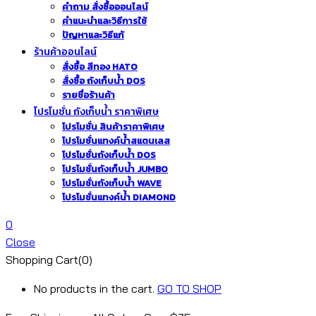
คำถาม สั่งซื้อออนไลน์
คำแนะนำและวิธีการใช้
ปัญหาและวิธีแก้
ร้านค้าออนไลน์
สั่งซื้อ สีทอง HATO
สั่งซื้อ ถังเก็บน้ำ DOS
รายชื่อร้านค้า
โปรโมชั่น ถังเก็บน้ำ ราคาพิเศษ
โปรโมชั่น สินค้าราคาพิเศษ
โปรโมชั่นแทงค์น้ำสแตนเลส
โปรโมชั่นถังเก็บน้ำ DOS
โปรโมชั่นถังเก็บน้ำ JUMBO
โปรโมชั่นถังเก็บน้ำ WAVE
โปรโมชั่นแทงค์น้ำ DIAMOND
0
Close
Shopping Cart(0)
No products in the cart.
GO TO SHOP