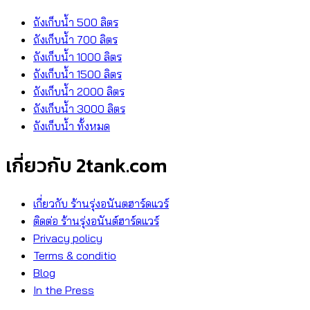
ถังเก็บน้ำ 500 ลิตร
ถังเก็บน้ำ 700 ลิตร
ถังเก็บน้ำ 1000 ลิตร
ถังเก็บน้ำ 1500 ลิตร
ถังเก็บน้ำ 2000 ลิตร
ถังเก็บน้ำ 3000 ลิตร
ถังเก็บน้ำ ทั้งหมด
เกี่ยวกับ 2tank.com
เกี่ยวกับ ร้านรุ่งอนันตฮาร์ดแวร์
ติดต่อ ร้านรุ่งอนันต์ฮาร์ดแวร์
Privacy policy
Terms & conditio
Blog
In the Press