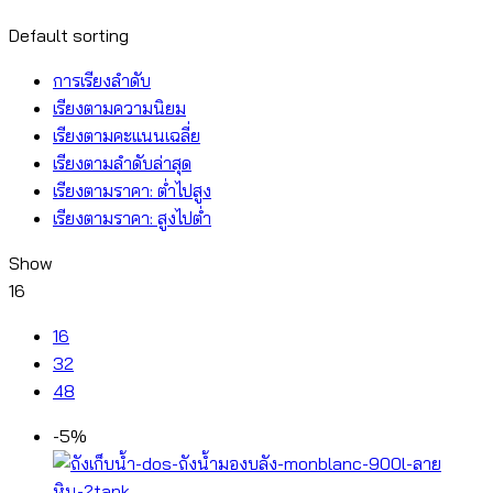
Default sorting
การเรียงลำดับ
เรียงตามความนิยม
เรียงตามคะแนนเฉลี่ย
เรียงตามลำดับล่าสุด
เรียงตามราคา: ต่ำไปสูง
เรียงตามราคา: สูงไปต่ำ
Show
16
16
32
48
-5%