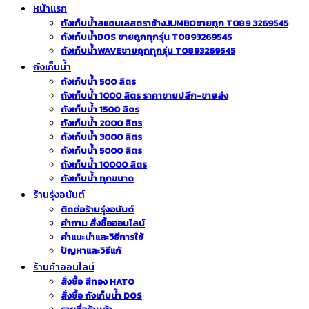
หน้าแรก
ถังเก็บน้ำสแตนเลสตราช้างJUMBOขายถูก T089 3269545
ถังเก็บน้ำDOS ขายถูกทุกรุ่น T0893269545
ถังเก็บน้ำWAVEขายถูกทุกรุ่น T0893269545
ถังเก็บน้ำ
ถังเก็บน้ำ 500 ลิตร
ถังเก็บน้ำ 1000 ลิตร ราคาขายปลีก-ขายส่ง
ถังเก็บน้ำ 1500 ลิตร
ถังเก็บน้ำ 2000 ลิตร
ถังเก็บน้ำ 3000 ลิตร
ถังเก็บน้ำ 5000 ลิตร
ถังเก็บน้ำ 10000 ลิตร
ถังเก็บน้ำ ทุกขนาด
ร้านรุ่งอนันต์
ติดต่อร้านรุ่งอนันต์
คำถาม สั่งซื้อออนไลน์
คำแนะนำและวิธีการใช้
ปัญหาและวิธีแก้
ร้านค้าออนไลน์
สั่งซื้อ สีทอง HATO
สั่งซื้อ ถังเก็บน้ำ DOS