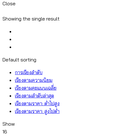
Close
Showing the single result
Default sorting
การเรียงลำดับ
เรียงตามความนิยม
เรียงตามคะแนนเฉลี่ย
เรียงตามลำดับล่าสุด
เรียงตามราคา: ต่ำไปสูง
เรียงตามราคา: สูงไปต่ำ
Show
16