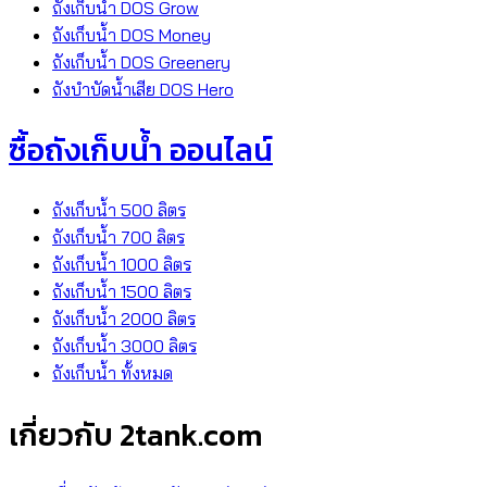
ถังเก็บน้ำ DOS Grow
ถังเก็บน้ำ DOS Money
ถังเก็บน้ำ DOS Greenery
ถังบำบัดน้ำเสีย DOS Hero
ซื้อถังเก็บน้ำ ออนไลน์
ถังเก็บน้ำ 500 ลิตร
ถังเก็บน้ำ 700 ลิตร
ถังเก็บน้ำ 1000 ลิตร
ถังเก็บน้ำ 1500 ลิตร
ถังเก็บน้ำ 2000 ลิตร
ถังเก็บน้ำ 3000 ลิตร
ถังเก็บน้ำ ทั้งหมด
เกี่ยวกับ 2tank.com