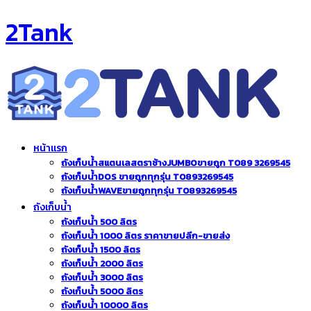
2Tank
หน้าแรก
ถังเก็บน้ำสแตนเลสตราช้างJUMBOขายถูก T089 3269545
ถังเก็บน้ำDOS ขายถูกทุกรุ่น T0893269545
ถังเก็บน้ำWAVEขายถูกทุกรุ่น T0893269545
ถังเก็บน้ำ
ถังเก็บน้ำ 500 ลิตร
ถังเก็บน้ำ 1000 ลิตร ราคาขายปลีก-ขายส่ง
ถังเก็บน้ำ 1500 ลิตร
ถังเก็บน้ำ 2000 ลิตร
ถังเก็บน้ำ 3000 ลิตร
ถังเก็บน้ำ 5000 ลิตร
ถังเก็บน้ำ 10000 ลิตร