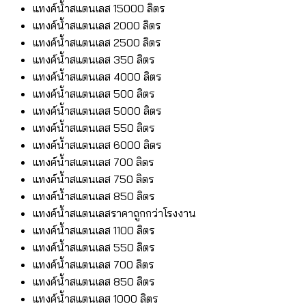
แทงค์น้ำสแตนเลส 15000 ลิตร
แทงค์น้ำสแตนเลส 2000 ลิตร
แทงค์น้ำสแตนเลส 2500 ลิตร
แทงค์น้ำสแตนเลส 350 ลิตร
แทงค์น้ำสแตนเลส 4000 ลิตร
แทงค์น้ำสแตนเลส 500 ลิตร
แทงค์น้ำสแตนเลส 5000 ลิตร
แทงค์น้ำสแตนเลส 550 ลิตร
แทงค์น้ำสแตนเลส 6000 ลิตร
แทงค์น้ำสแตนเลส 700 ลิตร
แทงค์น้ำสแตนเลส 750 ลิตร
แทงค์น้ำสแตนเลส 850 ลิตร
แทงค์น้ำสแตนเลสราคาถูกกว่าโรงงาน
แทงค์น้ำสแตนเลส 1100 ลิตร
แทงค์น้ำสแตนเลส 550 ลิตร
แทงค์น้ำสแตนเลส 700 ลิตร
แทงค์น้ำสแตนเลส 850 ลิตร
แทงค์น้ำสแตนเลส 1000 ลิตร