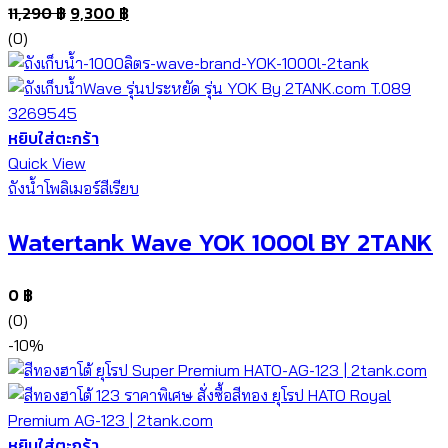
Original
Current
11,290
฿
9,300
฿
price
price
(0)
was:
is:
11,290 ฿.
9,300 ฿.
หยิบใส่ตะกร้า
Quick View
ถังน้ำโพลิเมอร์สีเรียบ
Watertank Wave YOK 1000l BY 2TANK
0
฿
(0)
-10%
หยิบใส่ตะกร้า