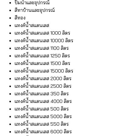
ปั๊มน้ำและอุปกรณ์
สีทาบ้านและอุปกรณ์
สีทอง
แทงค์น้ำสแตนเลส
แทงค์น้ำสแตนเลส 1000 ลิตร
แทงค์น้ำสแตนเลส 10000 ลิตร
แทงค์น้ำสแตนเลส 1100 ลิตร
แทงค์น้ำสแตนเลส 1250 ลิตร
แทงค์น้ำสแตนเลส 1500 ลิตร
แทงค์น้ำสแตนเลส 15000 ลิตร
แทงค์น้ำสแตนเลส 2000 ลิตร
แทงค์น้ำสแตนเลส 2500 ลิตร
แทงค์น้ำสแตนเลส 350 ลิตร
แทงค์น้ำสแตนเลส 4000 ลิตร
แทงค์น้ำสแตนเลส 500 ลิตร
แทงค์น้ำสแตนเลส 5000 ลิตร
แทงค์น้ำสแตนเลส 550 ลิตร
แทงค์น้ำสแตนเลส 6000 ลิตร