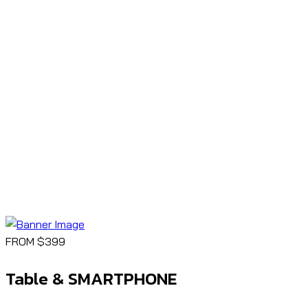
FROM
$399
Table & SMARTPHONE