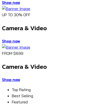
Shop now
UP TO
30% OFF
Camera & Video
Shop now
FROM
$699
Camera & Video
Shop now
Top Rating
Best Selling
Featured