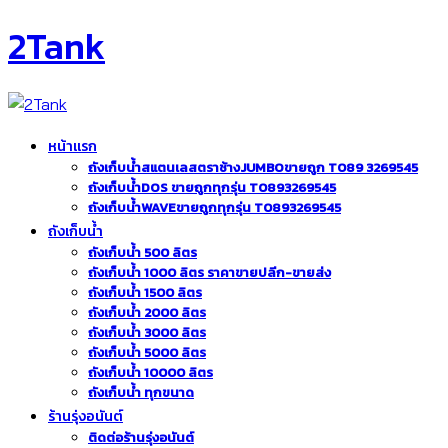
2Tank
หน้าแรก
ถังเก็บน้ำสแตนเลสตราช้างJUMBOขายถูก T089 3269545
ถังเก็บน้ำDOS ขายถูกทุกรุ่น T0893269545
ถังเก็บน้ำWAVEขายถูกทุกรุ่น T0893269545
ถังเก็บน้ำ
ถังเก็บน้ำ 500 ลิตร
ถังเก็บน้ำ 1000 ลิตร ราคาขายปลีก-ขายส่ง
ถังเก็บน้ำ 1500 ลิตร
ถังเก็บน้ำ 2000 ลิตร
ถังเก็บน้ำ 3000 ลิตร
ถังเก็บน้ำ 5000 ลิตร
ถังเก็บน้ำ 10000 ลิตร
ถังเก็บน้ำ ทุกขนาด
ร้านรุ่งอนันต์
ติดต่อร้านรุ่งอนันต์