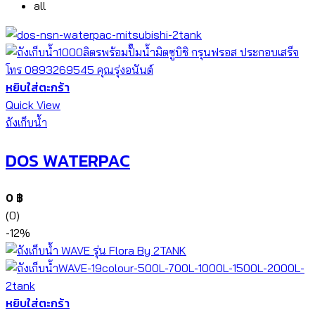
all
หยิบใส่ตะกร้า
Quick View
ถังเก็บน้ำ
DOS WATERPAC
0
฿
(0)
-12%
หยิบใส่ตะกร้า