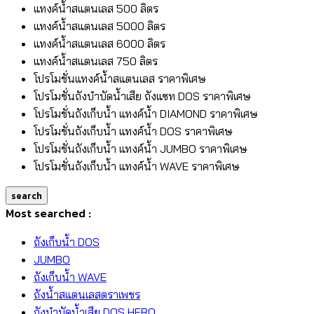
แทงค์น้ำสแตนเลส 500 ลิตร
แทงค์น้ำสแตนเลส 5000 ลิตร
แทงค์น้ำสแตนเลส 6000 ลิตร
แทงค์น้ำสแตนเลส 750 ลิตร
โปรโมชั่นแทงค์น้ำสแตนเลส ราคาพิเศษ
โปรโมชั่นถังบำบัดน้ำเสีย ถังแซท DOS ราคาพิเศษ
โปรโมชั่นถังเก็บน้ำ แทงค์น้ำ DIAMOND ราคาพิเศษ
โปรโมชั่นถังเก็บน้ำ แทงค์น้ำ DOS ราคาพิเศษ
โปรโมชั่นถังเก็บน้ำ แทงค์น้ำ JUMBO ราคาพิเศษ
โปรโมชั่นถังเก็บน้ำ แทงค์น้ำ WAVE ราคาพิเศษ
search
Most searched :
ถังเก็บน้ำ DOS
JUMBO
ถังเก็บน้ำ WAVE
ถังน้ำสแตนเลสตราเพชร
ถังบำบัดน้ำเสีย DOS HERO