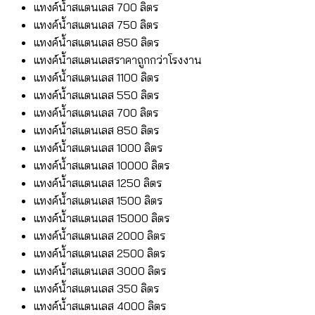
แทงค์น้ำสแตนเลส 700 ลิตร
แทงค์น้ำสแตนเลส 750 ลิตร
แทงค์น้ำสแตนเลส 850 ลิตร
แทงค์น้ำสแตนเลสราคาถูกกว่าโรงงาน
แทงค์น้ำสแตนเลส 1100 ลิตร
แทงค์น้ำสแตนเลส 550 ลิตร
แทงค์น้ำสแตนเลส 700 ลิตร
แทงค์น้ำสแตนเลส 850 ลิตร
แทงค์น้ำสแตนเลส 1000 ลิตร
แทงค์น้ำสแตนเลส 10000 ลิตร
แทงค์น้ำสแตนเลส 1250 ลิตร
แทงค์น้ำสแตนเลส 1500 ลิตร
แทงค์น้ำสแตนเลส 15000 ลิตร
แทงค์น้ำสแตนเลส 2000 ลิตร
แทงค์น้ำสแตนเลส 2500 ลิตร
แทงค์น้ำสแตนเลส 3000 ลิตร
แทงค์น้ำสแตนเลส 350 ลิตร
แทงค์น้ำสแตนเลส 4000 ลิตร