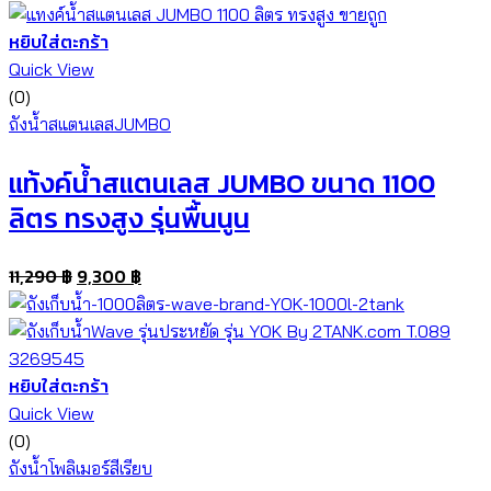
was:
is:
8,200 ฿.
7,209 ฿.
หยิบใส่ตะกร้า
Quick View
(0)
ถังน้ำสแตนเลสJUMBO
แท้งค์น้ำสแตนเลส JUMBO ขนาด 1100
ลิตร ทรงสูง รุ่นพื้นนูน
Original
Current
11,290
฿
9,300
฿
price
price
was:
is:
11,290 ฿.
9,300 ฿.
หยิบใส่ตะกร้า
Quick View
(0)
ถังน้ำโพลิเมอร์สีเรียบ