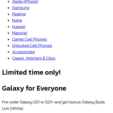
Apple (iPhone)
Samsung
Realme
Nokia
Huawei
Masstel
Carrier Cell Phones
Unlocked Cell Phones
Accessories
Cases, Holsters & Clips
Limited time only!
Galaxy for Everyone
Pre-order Galaxy S21 or S21+ and get bonus Galaxy Buds
Live (White)