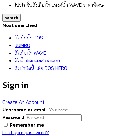
โปรโมชั่นถังเก็บน้ำ แทงค์น้ำ WAVE ราคาพิเศษ
search
Most searched :
ถังเก็บน้ำ DOS
JUMBO
ถังเก็บน้ำ WAVE
ถังน้ำสแตนเลสตราเพชร
ถังบำบัดน้ำเสีย DOS HERO
Sign in
Create An Account
Uesrname or email
Password
Remember me
Lost your password?