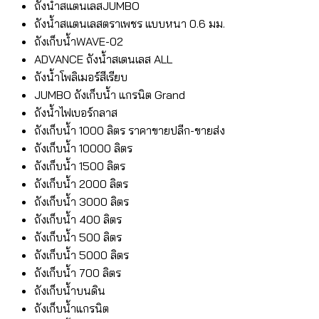
ถังน้ำสแตนเลสJUMBO
ถังน้ำสแตนเลสตราเพชร แบบหนา 0.6 มม.
ถังเก็บน้ำWAVE-02
ADVANCE ถังน้ำสเตนเลส ALL
ถังน้ำโพลิเมอร์สีเรียบ
JUMBO ถังเก็บน้ำ แกรนิต Grand
ถังน้ำไฟเบอร์กลาส
ถังเก็บน้ำ 1000 ลิตร ราคาขายปลีก-ขายส่ง
ถังเก็บน้ำ 10000 ลิตร
ถังเก็บน้ำ 1500 ลิตร
ถังเก็บน้ำ 2000 ลิตร
ถังเก็บน้ำ 3000 ลิตร
ถังเก็บน้ำ 400 ลิตร
ถังเก็บน้ำ 500 ลิตร
ถังเก็บน้ำ 5000 ลิตร
ถังเก็บน้ำ 700 ลิตร
ถังเก็บน้ำบนดิน
ถังเก็บน้ำแกรนิต