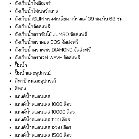
ถังเก็บน้ำโพลิเมอร์
ถังเก็บน้ำไฟเบอร์กลาส
ถังเก็บน้ำSLIM ทรง4เหลี่ยม กว้างแค่ 39 ซม.กับ 68 ซม.
ถังเก็บน้ำจัดส่งฟรี
ถังเก็บน้ำตราจัมโบ้ JUMBO จัดส่งฟรี
ถังเก็บน้ำตราดอส DOS จัดส่งฟรี
ถังเก็บน้ำตราเพชร DIAMOND จัดส่งฟรี
ถังเก็บน้ำตราเวฟ WAVE จัดส่งฟรี
ปั๊มน้ำ
ปั๊มน้ำและอุปกรณ์
สีทาบ้านและอุปกรณ์
สีทอง
แทงค์น้ำสแตนเลส
แทงค์น้ำสแตนเลส 1000 ลิตร
แทงค์น้ำสแตนเลส 10000 ลิตร
แทงค์น้ำสแตนเลส 1100 ลิตร
แทงค์น้ำสแตนเลส 1250 ลิตร
แทงค์น้ำสแตนเลส 1500 ลิตร