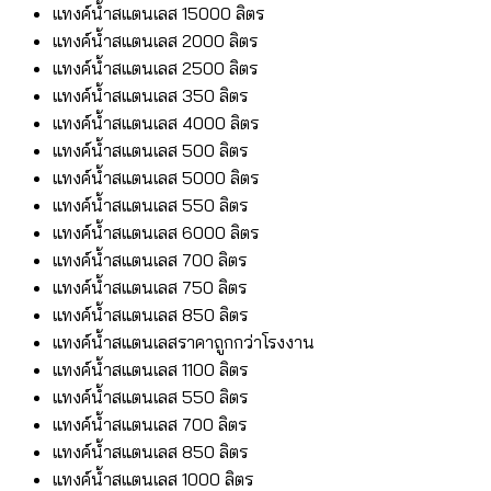
แทงค์น้ำสแตนเลส 15000 ลิตร
แทงค์น้ำสแตนเลส 2000 ลิตร
แทงค์น้ำสแตนเลส 2500 ลิตร
แทงค์น้ำสแตนเลส 350 ลิตร
แทงค์น้ำสแตนเลส 4000 ลิตร
แทงค์น้ำสแตนเลส 500 ลิตร
แทงค์น้ำสแตนเลส 5000 ลิตร
แทงค์น้ำสแตนเลส 550 ลิตร
แทงค์น้ำสแตนเลส 6000 ลิตร
แทงค์น้ำสแตนเลส 700 ลิตร
แทงค์น้ำสแตนเลส 750 ลิตร
แทงค์น้ำสแตนเลส 850 ลิตร
แทงค์น้ำสแตนเลสราคาถูกกว่าโรงงาน
แทงค์น้ำสแตนเลส 1100 ลิตร
แทงค์น้ำสแตนเลส 550 ลิตร
แทงค์น้ำสแตนเลส 700 ลิตร
แทงค์น้ำสแตนเลส 850 ลิตร
แทงค์น้ำสแตนเลส 1000 ลิตร