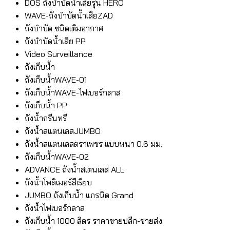
DOS ถังบำบัดน้ำเสียรุ่น HERO
WAVE-ถังบำบัดน้ำเสียZAD
ถังบำบัด ชนิดเติมอากาศ
ถังบำบัดน้ำเสีย PP
Video Surveillance
ถังเก็บน้ำ
ถังเก็บน้ำWAVE-01
ถังเก็บน้ำWAVE-ไฟเบอร์กลาส
ถังเก็บน้ำ PP
ถังน้ำกรีนทรี
ถังน้ำสแตนเลสJUMBO
ถังน้ำสแตนเลสตราเพชร แบบหนา 0.6 มม.
ถังเก็บน้ำWAVE-02
ADVANCE ถังน้ำสเตนเลส ALL
ถังน้ำโพลิเมอร์สีเรียบ
JUMBO ถังเก็บน้ำ แกรนิต Grand
ถังน้ำไฟเบอร์กลาส
ถังเก็บน้ำ 1000 ลิตร ราคาขายปลีก-ขายส่ง