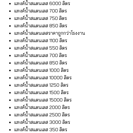
แทงค์น้ำสแตนเลส 6000 ลิตร
แทงค์น้ำสแตนเลส 700 ลิตร
แทงค์น้ำสแตนเลส 750 ลิตร
แทงค์น้ำสแตนเลส 850 ลิตร
แทงค์น้ำสแตนเลสราคาถูกกว่าโรงงาน
แทงค์น้ำสแตนเลส 1100 ลิตร
แทงค์น้ำสแตนเลส 550 ลิตร
แทงค์น้ำสแตนเลส 700 ลิตร
แทงค์น้ำสแตนเลส 850 ลิตร
แทงค์น้ำสแตนเลส 1000 ลิตร
แทงค์น้ำสแตนเลส 10000 ลิตร
แทงค์น้ำสแตนเลส 1250 ลิตร
แทงค์น้ำสแตนเลส 1500 ลิตร
แทงค์น้ำสแตนเลส 15000 ลิตร
แทงค์น้ำสแตนเลส 2000 ลิตร
แทงค์น้ำสแตนเลส 2500 ลิตร
แทงค์น้ำสแตนเลส 3000 ลิตร
แทงค์น้ำสแตนเลส 350 ลิตร