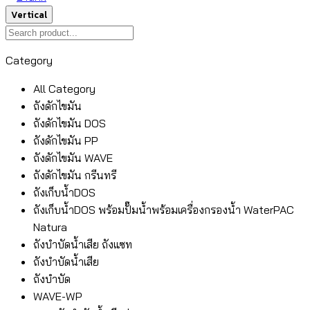
Vertical
Category
All Category
ถังดักไขมัน
ถังดักไขมัน DOS
ถังดักไขมัน PP
ถังดักไขมัน WAVE
ถังดักไขมัน กรีนทรี
ถังเก็บน้ำDOS
ถังเก็บน้ำDOS พร้อมปั๊มน้ำพร้อมเครื่องกรองน้ำ WaterPAC
Natura
ถังบำบัดน้ำเสีย ถังแซท
ถังบำบัดน้ำเสีย
ถังบำบัด
WAVE-WP