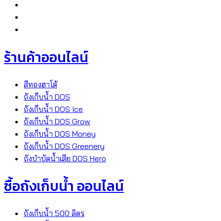
ร้านค้าออนไลน์
สีทองฮาโต้
ถังเก็บน้ำ DOS
ถังเก็บน้ำ DOS Ice
ถังเก็บน้ำ DOS Grow
ถังเก็บน้ำ DOS Money
ถังเก็บน้ำ DOS Greenery
ถังบำบัดน้ำเสีย DOS Hero
ซื้อถังเก็บน้ำ ออนไลน์
ถังเก็บน้ำ 500 ลิตร