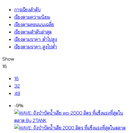
การเรียงลำดับ
เรียงตามความนิยม
เรียงตามคะแนนเฉลี่ย
เรียงตามลำดับล่าสุด
เรียงตามราคา: ต่ำไปสูง
เรียงตามราคา: สูงไปต่ำ
Show
16
16
32
48
-9%