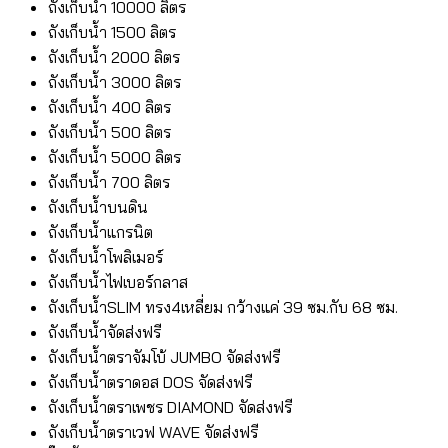
ถังเก็บน้ำ 10000 ลิตร
ถังเก็บน้ำ 1500 ลิตร
ถังเก็บน้ำ 2000 ลิตร
ถังเก็บน้ำ 3000 ลิตร
ถังเก็บน้ำ 400 ลิตร
ถังเก็บน้ำ 500 ลิตร
ถังเก็บน้ำ 5000 ลิตร
ถังเก็บน้ำ 700 ลิตร
ถังเก็บน้ำบนดิน
ถังเก็บน้ำแกรนิต
ถังเก็บน้ำโพลิเมอร์
ถังเก็บน้ำไฟเบอร์กลาส
ถังเก็บน้ำSLIM ทรง4เหลี่ยม กว้างแค่ 39 ซม.กับ 68 ซม.
ถังเก็บน้ำจัดส่งฟรี
ถังเก็บน้ำตราจัมโบ้ JUMBO จัดส่งฟรี
ถังเก็บน้ำตราดอส DOS จัดส่งฟรี
ถังเก็บน้ำตราเพชร DIAMOND จัดส่งฟรี
ถังเก็บน้ำตราเวฟ WAVE จัดส่งฟรี