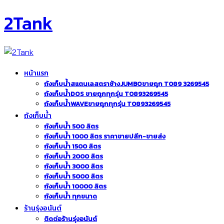
2Tank
หน้าแรก
ถังเก็บน้ำสแตนเลสตราช้างJUMBOขายถูก T089 3269545
ถังเก็บน้ำDOS ขายถูกทุกรุ่น T0893269545
ถังเก็บน้ำWAVEขายถูกทุกรุ่น T0893269545
ถังเก็บน้ำ
ถังเก็บน้ำ 500 ลิตร
ถังเก็บน้ำ 1000 ลิตร ราคาขายปลีก-ขายส่ง
ถังเก็บน้ำ 1500 ลิตร
ถังเก็บน้ำ 2000 ลิตร
ถังเก็บน้ำ 3000 ลิตร
ถังเก็บน้ำ 5000 ลิตร
ถังเก็บน้ำ 10000 ลิตร
ถังเก็บน้ำ ทุกขนาด
ร้านรุ่งอนันต์
ติดต่อร้านรุ่งอนันต์