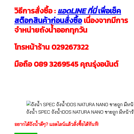
วิธีการสั่งซื้อ :
แอดLINE ที่นี่
เพื่อเช็ค
สต๊อกสินค้าก่อนสั่งซื้อ
เนื่องจากมีการ
จำหน่ายถังน้ำออกทุกวัน
โทรหน้าร้าน 029267322
มือถือ 089 3269545 คุณรุ่งอนันต์
ถังน้ำ SPEC ถังน้ำDOS NATURA NANO ขายถูก มีหน้า
อยากได้ถังน้ำดีๆ? แอดไลน์แล้วสั่งซื้อได้ทันที!