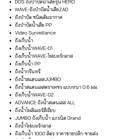
DOS ถังบำบัดน้ำเสียรุ่น HERO
WAVE-ถังบำบัดน้ำเสียZAD
ถังบำบัด ชนิดเติมอากาศ
ถังบำบัดน้ำเสีย PP
Video Surveillance
ถังเก็บน้ำ
ถังเก็บน้ำWAVE-01
ถังเก็บน้ำWAVE-ไฟเบอร์กลาส
ถังเก็บน้ำ PP
ถังน้ำกรีนทรี
ถังน้ำสแตนเลสJUMBO
ถังน้ำสแตนเลสตราเพชร แบบหนา 0.6 มม.
ถังเก็บน้ำWAVE-02
ADVANCE ถังน้ำสเตนเลส ALL
ถังน้ำโพลิเมอร์สีเรียบ
JUMBO ถังเก็บน้ำ แกรนิต Grand
ถังน้ำไฟเบอร์กลาส
ถังเก็บน้ำ 1000 ลิตร ราคาขายปลีก-ขายส่ง