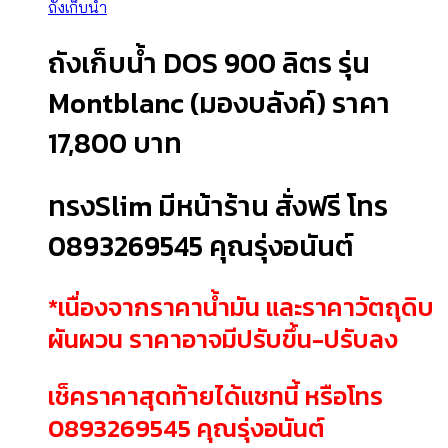
ถังเก็บน้ำ
ถังเก็บน้ำ DOS 900 ลิตร รุ่น
Montblanc (มองบลังค์) ราคา
17,800 บาท
ทรงSlim มีหน้าร้าน สั่งฟรี โทร
0893269545 คุณรุ่งอนันต์
*เนื่องจากราคาน้ำมัน และราคาวัตถุดิบ
ผันผวน ราคาอาจมีปรับขึ้น-ปรับลง
เช็คราคาสุดท้ายได้แชทนี้ หรือโทร
0893269545 คุณรุ่งอนันต์