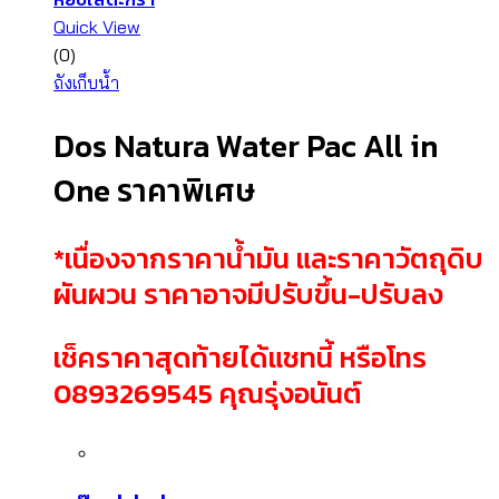
Quick View
(0)
ถังเก็บน้ำ
Dos Natura Water Pac All in
One ราคาพิเศษ
*เนื่องจากราคาน้ำมัน และราคาวัตถุดิบ
ผันผวน ราคาอาจมีปรับขึ้น-ปรับลง
เช็คราคาสุดท้ายได้แชทนี้ หรือโทร
0893269545 คุณรุ่งอนันต์