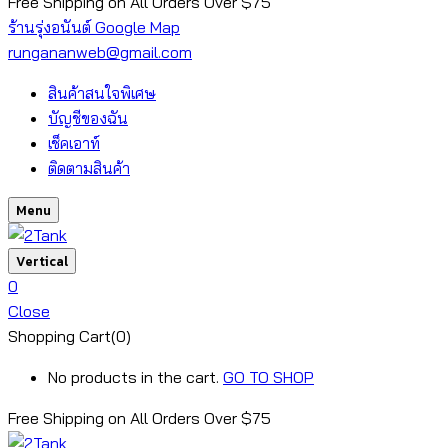
Free Shipping on All
Orders Over $75
ร้านรุ่งอนันต์ Google Map
rungananweb@gmail.com
สินค้าสนใจพิเศษ
บัญชีของฉัน
เช็คเอาท์
ติดตามสินค้า
Menu
Vertical
0
Close
Shopping Cart(0)
No products in the cart.
GO TO SHOP
Free Shipping on All
Orders Over $75