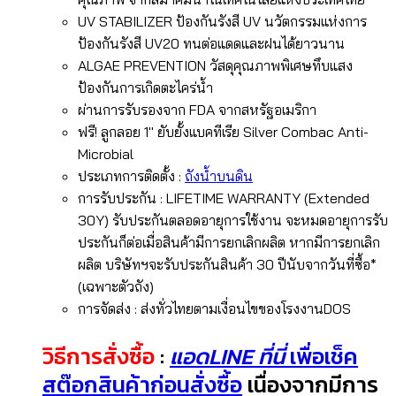
UV STABILIZER ป้องกันรังสี UV นวัตกรรมแห่งการ
ป้องกันรังสี UV20 ทนต่อแดดและฝนได้ยาวนาน
ALGAE PREVENTION วัสดุคุณภาพพิเศษทึบแสง
ป้องกันการเกิดตะไคร่น้ำ
ผ่านการรับรองจาก FDA จากสหรัฐอเมริกา
ฟรี! ลูกลอย 1″ ยับยั้งแบคทีเรีย Silver Combac Anti-
Microbial
ประเภทการติดตั้ง :
ถังน้ำบนดิน
การรับประกัน : LIFETIME WARRANTY (Extended
30Y) รับประกันตลอดอายุการใช้งาน จะหมดอายุการรับ
ประกันก็ต่อเมื่อสินค้ามีการยกเลิกผลิต หากมีการยกเลิก
ผลิต บริษัทฯจะรับประกันสินค้า 30 ปีนับจากวันที่ซื้อ*
(เฉพาะตัวถัง)
การจัดส่ง : ส่งทั่วไทยตามเงื่อนไขของโรงงานDOS
วิธีการสั่งซื้อ
:
แอดLINE ที่นี่
เพื่อเช็ค
สต๊อกสินค้าก่อนสั่งซื้อ
เนื่องจากมีการ