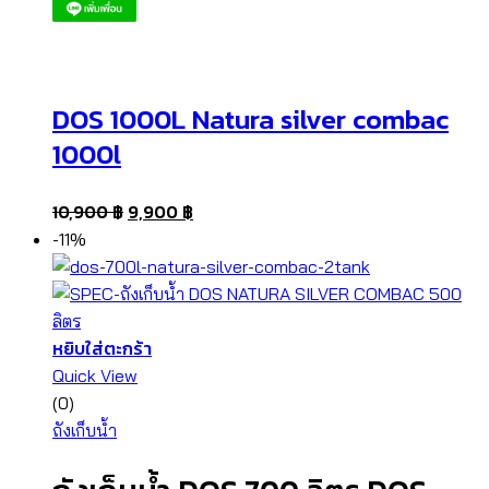
DOS 1000L Natura silver combac
1000l
Original
Current
10,900
฿
9,900
฿
price
price
-11%
was:
is:
10,900 ฿.
9,900 ฿.
หยิบใส่ตะกร้า
Quick View
(0)
ถังเก็บน้ำ