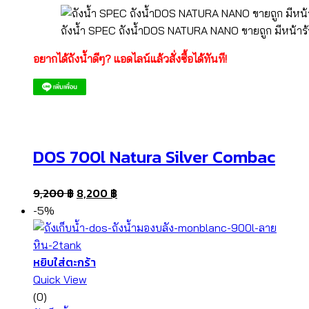
ถังน้ำ SPEC ถังน้ำDOS NATURA NANO ขายถูก มีหน้า
อยากได้ถังน้ำดีๆ? แอดไลน์แล้วสั่งซื้อได้ทันที!
DOS 700l Natura Silver Combac
Original
Current
9,200
฿
8,200
฿
price
price
-5%
was:
is:
9,200 ฿.
8,200 ฿.
หยิบใส่ตะกร้า
Quick View
(0)