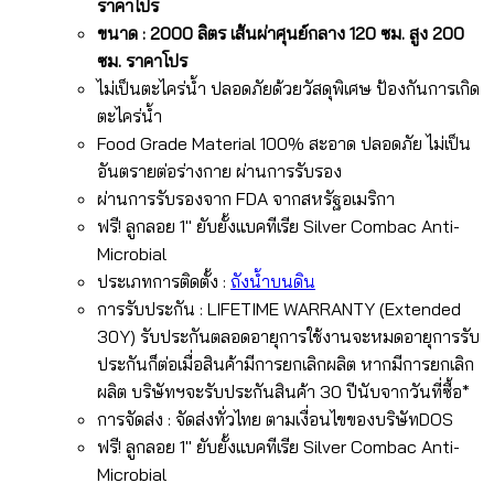
ราคาโปร
ขนาด : 2000 ลิตร เส้นผ่าศุนย์กลาง 120 ซม. สูง 200
ซม. ราคาโปร
ไม่เป็นตะไคร่น้ำ ปลอดภัยด้วยวัสดุพิเศษ ป้องกันการเกิด
ตะไคร่น้ำ
Food Grade Material 100% สะอาด ปลอดภัย ไม่เป็น
อันตรายต่อร่างกาย ผ่านการรับรอง
ผ่านการรับรองจาก FDA จากสหรัฐอเมริกา
ฟรี! ลูกลอย 1″ ยับยั้งแบคทีเรีย Silver Combac Anti-
Microbial
ประเภทการติดตั้ง :
ถังน้ำบนดิน
การรับประกัน : LIFETIME WARRANTY (Extended
30Y) รับประกันตลอดอายุการใช้งานจะหมดอายุการรับ
ประกันก็ต่อเมื่อสินค้ามีการยกเลิกผลิต หากมีการยกเลิก
ผลิต บริษัทฯจะรับประกันสินค้า 30 ปีนับจากวันที่ซื้อ*
การจัดส่ง : จัดส่งทั่วไทย ตามเงื่อนไขของบริษัทDOS
ฟรี! ลูกลอย 1″ ยับยั้งแบคทีเรีย Silver Combac Anti-
Microbial